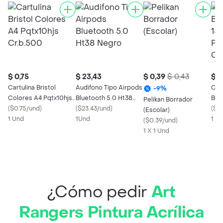
$ 0,75
$ 23,43
$ 0,39
$ 0,43
$ 0
Cartulina Bristol
Audifono Tipo Airpods
Cart
-
9
%
Colores A4 Pqtx10hjs
Bluetooth 5.0 Ht38
Bla
Pelikan Borrador
Cr.b.500
(
$0.75/und
)
Negro
(
$23.43/und
)
Pqt
(
$0
(Escolar)
1 Und
1Und
1 U
(
$0.39/und
)
1 X 1 Und
¿Cómo pedir
Art
Rangers Pintura Acrílica