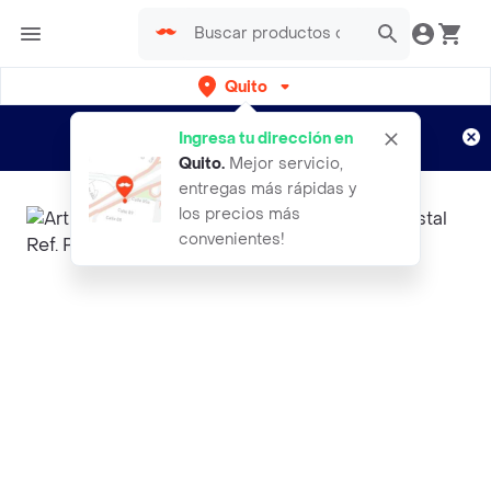
Quito
Regístrate
¿Nuevo en Rappi?
y disfruta de
Ingresa tu dirección en
envíos gratis por semanas
Aplican TyC
Quito
.
Mejor servicio,
entregas más rápidas y
los precios más
convenientes!