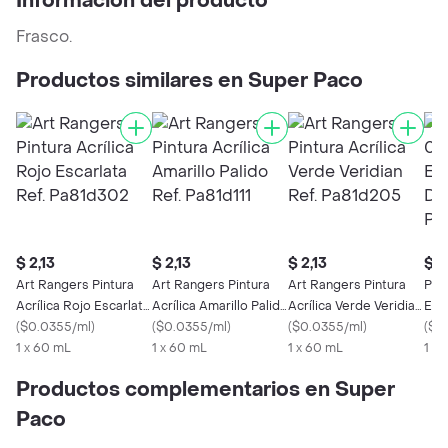
Información del producto
Frasco.
Productos similares en Super Paco
$ 2,13
$ 2,13
$ 2,13
$ 3
Art Rangers Pintura
Art Rangers Pintura
Art Rangers Pintura
Pint
Acrílica Rojo Escarlata
Acrílica Amarillo Palido
Acrílica Verde Veridian
Esc
Ref. Pa81d302
(
$0.0355/ml
)
Ref. Pa81d111
(
$0.0355/ml
)
Ref. Pa81d205
(
$0.0355/ml
)
Ref
(
$3.
1 x 60 mL
1 x 60 mL
1 x 60 mL
1 U
Productos complementarios en Super
Paco