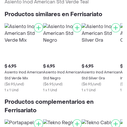
Asiento Inod American Std Verde Teal
Productos similares en Ferrisariato
$ 6,95
$ 6,95
$ 6,95
$ 9
Asiento Inod American
Asiento Inod American
Asiento Inod American
Ame
Std Verde Mix
Std Negro
Std Silver Gra
Ino
(
$6.95/und
)
(
$6.95/und
)
(
$6.95/und
)
(
$9.
1 x 1 Und
1 x 1 Und
1 x 1 Und
1 x 
Productos complementarios en
Ferrisariato