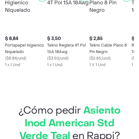
$ 8,84
$ 3,50
$ 2,85
$ 6
Portapapel Higienico
Tekno Regleta 4T Pol
Tekno Cable Plano 8
Roll
Niquelado
15A 18Awg
Pin Negro
Ter
(
$8.84/und
)
(
$3.50/und
)
(
$2.85/und
)
(
$0
1 x 1 Und
1 x 1 Und
1 X 1 Und
1 X
¿Cómo pedir
Asiento
Inod American Std
Verde Teal
en Rappi?