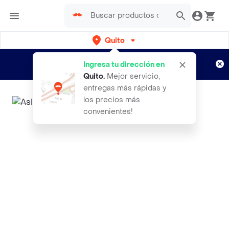
Quito
Regístrate
¿Nuevo en Rappi?
y disfruta de
Ingresa tu dirección en
envíos gratis por semanas
Aplican TyC
Quito
.
Mejor servicio,
entregas más rápidas y
los precios más
convenientes!