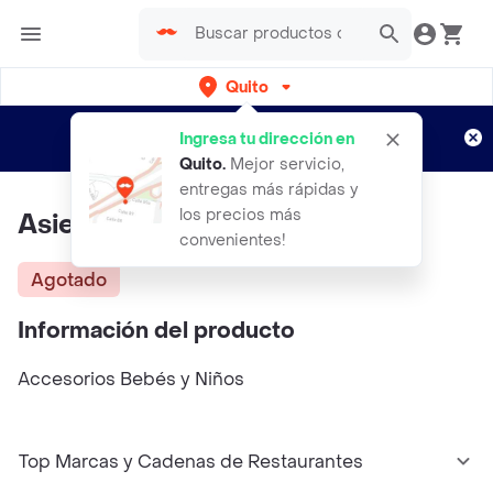
Quito
Regístrate
¿Nuevo en Rappi?
y disfruta de
Ingresa tu dirección en
envíos gratis por semanas
Aplican TyC
Quito
.
Mejor servicio,
entregas más rápidas y
los precios más
Asiento Para Comer
convenientes!
Agotado
Información del producto
Accesorios Bebés y Niños
Top Marcas y Cadenas de Restaurantes