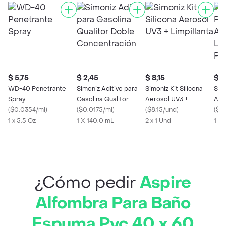
$ 5,75
$ 2,45
$ 8,15
$ 5
WD-40 Penetrante
Simoniz Aditivo para
Simoniz Kit Silicona
Sim
Spray
Gasolina Qualitor
Aerosol UV3 +
Aut
(
$0.0354/ml
)
Doble Concentración
(
$0.0175/ml
)
Limpillanta
(
$8.15/und
)
Lim
(
$0
1 x 5.5 Oz
1 X 140.0 mL
2 x 1 Und
1 x
¿Cómo pedir
Aspire
Alfombra Para Baño
Espuma Pvc 40 x 60