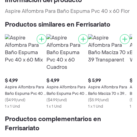
Información del producto
Aspire Alfombra Para Baño Espuma Pvc 40 x 60 Flor
Productos similares en Ferrisariato
$ 4,99
$ 4,99
$ 5,99
$ 5
Aspire Alfombra Para
Aspire Alfombra Para
Aspire Alfombra Para
Asp
Baño Espuma Pvc 40 x
Baño Espuma Pvc 40 x
Baño Maciza 70 x 39
Bañ
60 Mix
(
$4.99/und
)
60 Cuadros
(
$4.99/und
)
Transparent
(
$5.99/und
)
Whi
(
$5.
1 x 1 Und
1 x 1 Und
1 x 1 Und
1 x 
Productos complementarios en
Ferrisariato