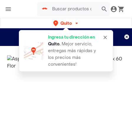
Quito
Regístrate
¿Nuevo en Rappi?
y disfruta de
Ingresa tu dirección en
envíos gratis por semanas
Aplican TyC
Quito
.
Mejor servicio,
entregas más rápidas y
los precios más
convenientes!