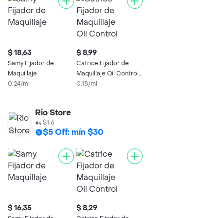
$ 18,63
$ 8,99
Samy Fijador de
Catrice Fijador de
Maquillaje
Maquillaje Oil Control
0.24/ml
Matt
0.18/ml
Rio Store
$1.6
$5 Off: mín $30
$ 16,35
$ 8,29