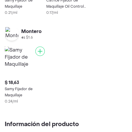
Samy Fijador de
Catrice Fijador de
Maquillaje
Maquillaje Oil Control
0.21/ml
Matt
0.17/ml
Montero
$1.6
$ 18,63
Samy Fijador de
Maquillaje
0.24/ml
Información del producto