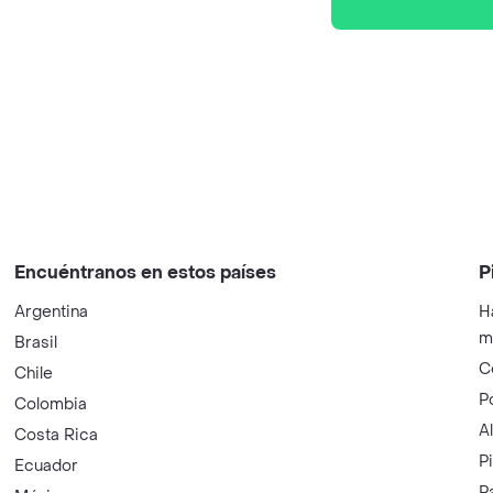
Encuéntranos en estos países
P
Argentina
H
m
Brasil
C
Chile
P
Colombia
A
Costa Rica
P
Ecuador
P