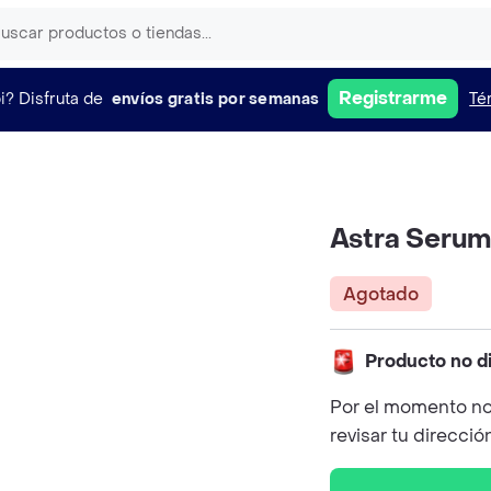
Registrarme
i?
Disfruta de
envíos gratis por semanas
Té
Astra Serum
Agotado
Producto no d
Por el momento no
revisar tu direcció