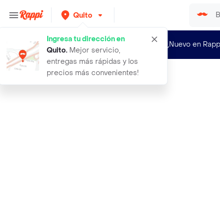
Quito
Ingresa tu dirección en
¿Nuevo en Rapp
Quito
.
Mejor servicio,
entregas más rápidas y los
precios más convenientes!
Rappi
astra serum facial con vitamina c 3