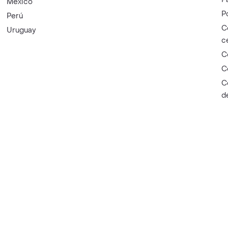
México
P
Perú
C
Uruguay
c
C
C
C
d