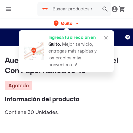
Quito
Regístrate
¿Nuevo en Rappi?
y disfruta de
Ingresa tu dirección en
envíos gratis por semanas
Aplican TyC
Quito
.
Mejor servicio,
entregas más rápidas y
los precios más
Auely Uñas Postizas Esmalte Gel
convenientes!
Con Papel Adhesivo 45
Agotado
Información del producto
Contiene 30 Unidades.