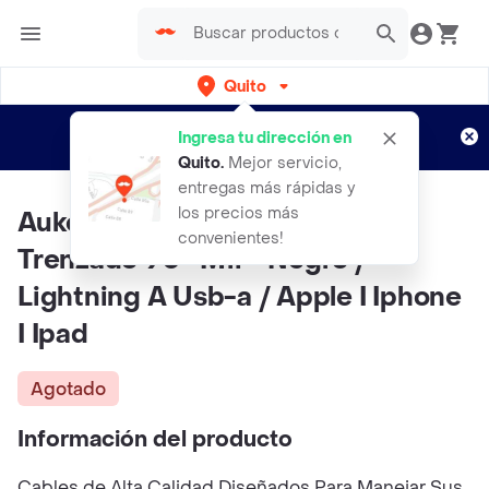
Quito
Regístrate
¿Nuevo en Rappi?
y disfruta de
Ingresa tu dirección en
envíos gratis por semanas
Aplican TyC
Quito
.
Mejor servicio,
entregas más rápidas y
los precios más
Aukey Cable De 1.2 Metros
convenientes!
Trenzado 90° Mfi - Negro /
Lightning A Usb-a / Apple I Iphone
I Ipad
Agotado
Información del producto
Cables de Alta Calidad Diseñados Para Manejar Sus