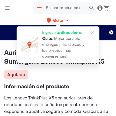
Quito
Regístrate
¿Nuevo en Rappi?
y disfruta de
Ingresa tu dirección en
envíos gratis por semanas
Aplican TyC
Quito
.
Mejor servicio,
entregas más rápidas y
los precios más
Auricular Bluetooth Óseo
convenientes!
Sumergible Lenovo Thinkplus X5
Agotado
Información del producto
Los Lenovo ThinkPlus X5 son auriculares de
conducción ósea diseñados para ofrecer una
experiencia auditiva segura y cómoda. Gracias a su