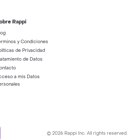
obre Rappi
log
érminos y Condiciones
olíticas de Privacidad
ratamiento de Datos
ontacto
cceso a mis Datos
ersonales
ry
©
2026
Rappi Inc. All rights reserved.