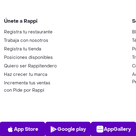
Únete a Rappi
S
Registra tu restaurante
B
Trabaja con nosotros
T
Registra tu tienda
P
Posiciones disponibles
T
Quiero ser Rappitendero
C
Haz crecer tu marca
A
P
Incrementa tus ventas
con Pide por Rappi
App Store
Play Store
AppGalle
App Store
Google play
AppGallery