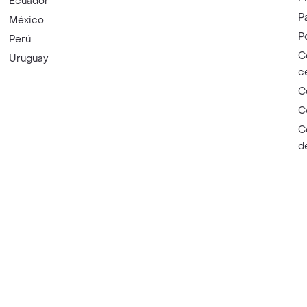
Ecuador
P
México
P
Perú
C
Uruguay
c
C
C
C
d