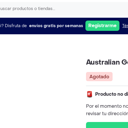
Registrarme
i?
Disfruta de
envíos gratis por semanas
Té
Australian G
Agotado
Producto no d
Por el momento no
revisar tu direcció