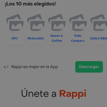
¡Los 10 más elegidos!
Sweet &
Pollo
KFC
McDonald's
Eddy's BB
Coffee
Campero
👉
Rappi es mejor en la App
Descargar
Únete a
Rappi