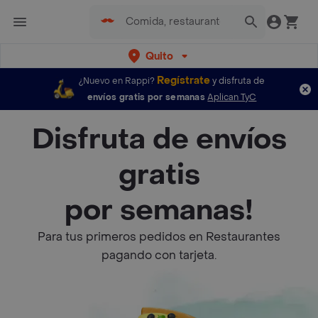
Quito
Regístrate
¿Nuevo en Rappi?
y disfruta de
envíos gratis por semanas
Aplican TyC
Disfruta de envíos
gratis
por semanas!
Para tus primeros pedidos en Restaurantes
pagando con tarjeta.