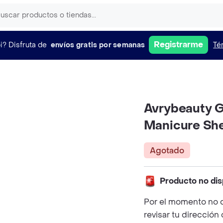
Registrarme
i?
Disfruta de
envíos gratis por semanas
Té
Avrybeauty G
Manicure She
Agotado
Producto no dis
Por el momento no 
revisar tu dirección