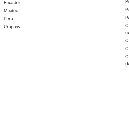
P
Ecuador
P
México
P
Perú
C
Uruguay
c
C
C
C
d