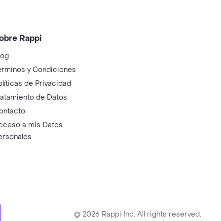
obre Rappi
log
érminos y Condiciones
olíticas de Privacidad
ratamiento de Datos
ontacto
cceso a mis Datos
ersonales
ry
©
2026
Rappi Inc. All rights reserved.