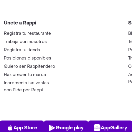
Únete a Rappi
S
Registra tu restaurante
B
Trabaja con nosotros
T
Registra tu tienda
P
Posiciones disponibles
T
Quiero ser Rappitendero
C
Haz crecer tu marca
A
P
Incrementa tus ventas
con Pide por Rappi
App Store
Play Store
AppGalle
App Store
Google play
AppGallery