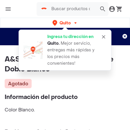
Quito
Regístrate
¿Nuevo en Rappi?
y disfruta de
Ingresa tu dirección en
envíos gratis por semanas
Aplican TyC
Quito
.
Mejor servicio,
entregas más rápidas y
los precios más
A&Sistemas Repisa de Alambre
convenientes!
Doble Blanco
Agotado
Información del producto
Color Blanco.