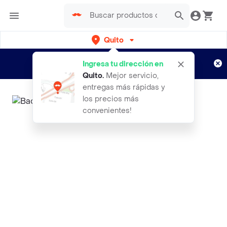
Quito
Regístrate
¿Nuevo en Rappi?
y disfruta de
Ingresa tu dirección en
envíos gratis por semanas
Aplican TyC
Quito
.
Mejor servicio,
entregas más rápidas y
los precios más
convenientes!