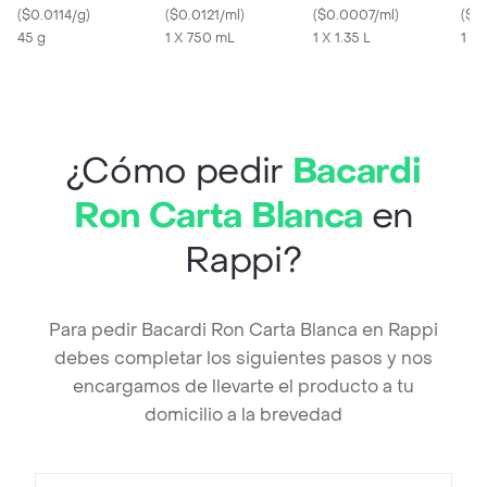
(
$0.0114/g
)
(
$0.0121/ml
)
Limón
(
$0.0007/ml
)
(
$0
45 g
1 X 750 mL
1 X 1.35 L
1 X 
¿Cómo pedir
Bacardi
Ron Carta Blanca
en
Rappi?
Para pedir Bacardi Ron Carta Blanca en Rappi
debes completar los siguientes pasos y nos
encargamos de llevarte el producto a tu
domicilio a la brevedad