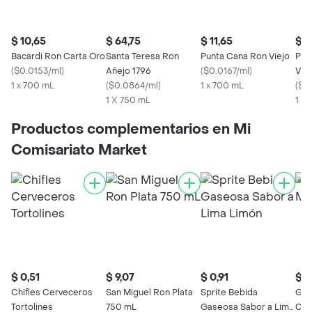
$ 10,65
$ 64,75
$ 11,65
$ 1
Bacardi Ron Carta Oro
Santa Teresa Ron
Punta Cana Ron Viejo
Pun
(
$0.0153/ml
)
Añejo 1796
(
$0.0167/ml
)
Viej
1 x 700 mL
(
$0.0864/ml
)
1 x 700 mL
(
$0
1 X 750 mL
1 x
Productos complementarios en Mi
Comisariato Market
$ 0,51
$ 9,07
$ 0,91
$ 0
Chifles Cerveceros
San Miguel Ron Plata
Sprite Bebida
Güi
Tortolines
750 mL
Gaseosa Sabor a Lima
Con