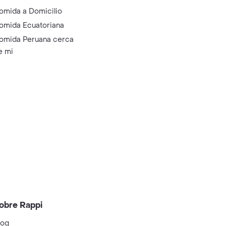
omida a Domicilio
omida Ecuatoriana
omida Peruana cerca
e mi
obre Rappi
log