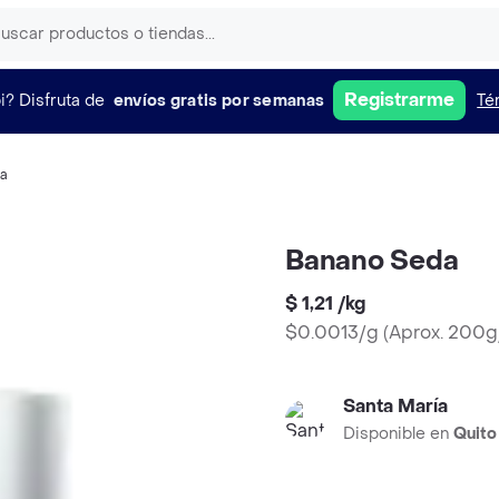
Registrarme
i?
Disfruta de
envíos gratis por semanas
Té
ja
Banano Seda
$ 1,21
/
kg
$0.0013/g
(
Aprox. 200g
Santa María
Disponible en
Quito