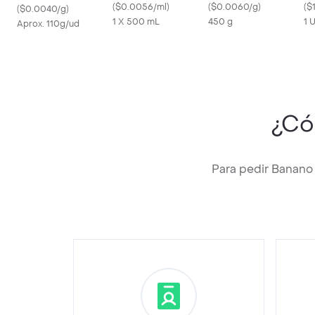
en 1 Para Ropa de
(
$0.0056/ml
)
(
$0.0060/g
)
(
$
(
$0.0040/g
)
Color Botella 1 lt
1 X 500 mL
450 g
1 
Aprox. 110g/ud
¿Có
Para pedir Banano