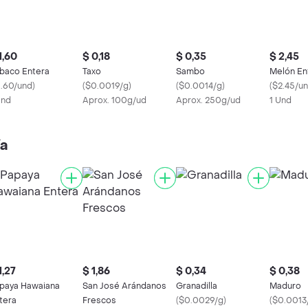
1,60
$ 0,18
$ 0,35
$ 2,45
baco Entera
Taxo
Sambo
Melón En
1.60/und
)
(
$0.0019/g
)
(
$0.0014/g
)
(
$2.45/u
Und
Aprox. 100g/ud
Aprox. 250g/ud
1 Und
ía
1,27
$ 1,86
$ 0,34
$ 0,38
paya Hawaiana
San José Arándanos
Granadilla
Maduro
tera
Frescos
(
$0.0029/g
)
(
$0.0013