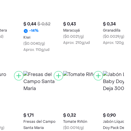
$ 0,44
$ 0,52
$ 0,43
$ 0,34
tera
Maracuyá
Granadilla
-
14
%
nd
)
(
$0.0021/g
)
(
$0.0029/g
)
Kiwi
Aprox. 210g/ud
Aprox. 120g/ud
(
$0.0040/g
)
Aprox. 110g/ud
$ 1,71
$ 0,32
$ 0,90
Fresas del Campo
Tomate Riñón
Jabón Líquido B
/g
)
Santa Maria
(
$0.0014/g
)
Doy Pack Deja 