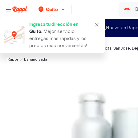
Quito
Ingresa tu dirección en
¿Nuevo en Rapp
Quito
.
Mejor servicio,
entregas más rápidas y los
precios más convenientes!
Búsquedas relacionadas:
Frutas
,
Clorox
,
Guadaproducts
,
San José
,
De
Rappi
banano seda