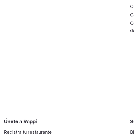
C
C
C
d
Únete a Rappi
S
Registra tu restaurante
B