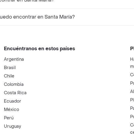
edo encontrar en Santa María?
Encuéntranos en estos países
P
Argentina
H
m
Brasil
C
Chile
P
Colombia
A
Costa Rica
P
Ecuador
P
México
P
Perú
C
Uruguay
c