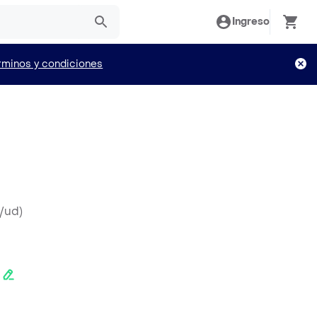
Ingreso
rminos y condiciones
/ud
)