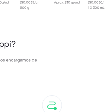
10g/ud
(
$0.0035/g
)
Aprox. 230 g/und
(
$0.0030/ml
)
500 g
1 X 300 mL
ppi?
 nos encargamos de