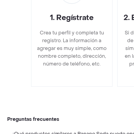
1
.
Regístrate
2
.
Crea tu perfil y completa tu
Si 
registro. La información a
de
agregar es muy simple, como
sim
nombre completo, dirección,
en 
número de teléfono, etc.
pr
Preguntas frecuentes
¿Qué productos similares a Banano Seda puedo enc