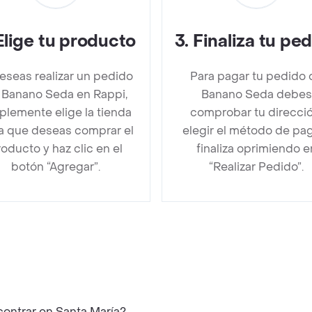
Elige tu producto
3
.
Finaliza tu pe
deseas realizar un pedido
Para pagar tu pedido 
 Banano Seda en Rappi,
Banano Seda debes
plemente elige la tienda
comprobar tu direcció
la que deseas comprar el
elegir el método de pa
oducto y haz clic en el
finaliza oprimiendo e
botón “Agregar”.
“Realizar Pedido”.
ontrar en Santa María?