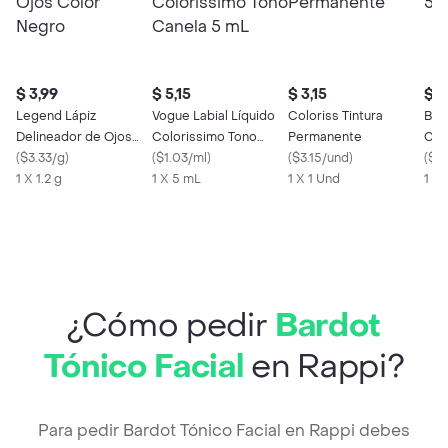
$ 3,99
$ 5,15
$ 3,15
$ 2
Legend Lápiz
Vogue Labial Líquido
Coloriss Tintura
Bar
Delineador de Ojos
Colorissimo Tono
Permanente
Cej
Color Negro
(
$3.33/g
)
Canela 5 mL
(
$1.03/ml
)
(
$3.15/und
)
(
$0
1 X 1.2 g
1 X 5 mL
1 X 1 Und
1 X 
¿Cómo pedir
Bardot
Tónico Facial
en Rappi?
Para pedir Bardot Tónico Facial en Rappi debes