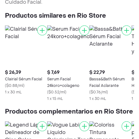
Cuidado Facial.
Productos similares en Rio Store
$ 26,39
$ 7,69
$ 22,79
$ 7,
Clairial Sérum Facial
Serum Facial
Bassa&Bath Sérum
Bas
(
$0.88/ml
)
24koro+colageno
Facial Aclarante
Hidr
1 x 30 mL
(
$0.52/ml
)
(
$0.76/ml
)
Cor
(
$0
1 x 15 mL
1 x 30 mL
1 X
Productos complementarios en Rio Store