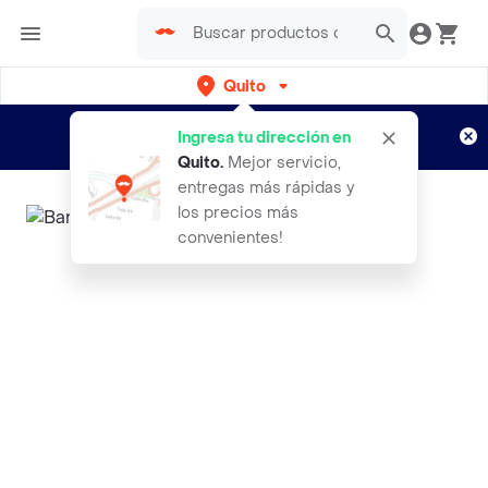
Quito
Regístrate
¿Nuevo en Rappi?
y disfruta de
Ingresa tu dirección en
envíos gratis por semanas
Aplican TyC
Quito
.
Mejor servicio,
entregas más rápidas y
los precios más
convenientes!