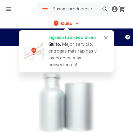
Quito
Regístrate
¿Nuevo en Rappi?
y disfruta de
Ingresa tu dirección en
envíos gratis por semanas
Aplican TyC
Quito
.
Mejor servicio,
entregas más rápidas y
los precios más
convenientes!