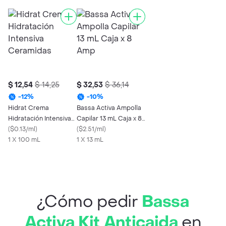
$ 12,54
$ 14,25
$ 32,53
$ 36,14
-
12
%
-
10
%
Hidrat Crema
Bassa Activa Ampolla
Hidratación Intensiva
Capilar 13 mL Caja x 8
Ceramidas
(
$0.13/ml
)
Amp
(
$2.51/ml
)
1 X 100 mL
1 X 13 mL
¿Cómo pedir
Bassa
Activa Kit Anticaida
en