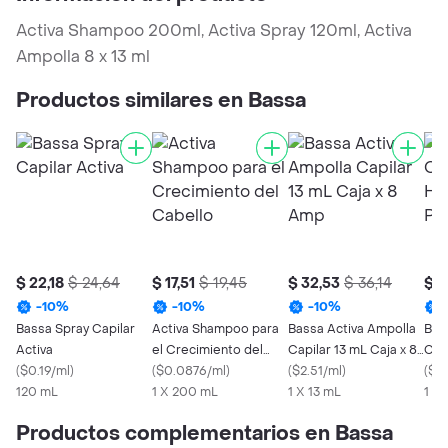
Activa Shampoo 200ml, Activa Spray 120ml, Activa
Ampolla 8 x 13 ml
Productos similares en Bassa
$ 22,18
$ 24,64
$ 17,51
$ 19,45
$ 32,53
$ 36,14
$ 7
-
10
%
-
10
%
-
10
%
Bassa Spray Capilar
Activa Shampoo para
Bassa Activa Ampolla
Bas
Activa
el Crecimiento del
Capilar 13 mL Caja x 8
Cor
(
$0.19/ml
)
Cabello
(
$0.0876/ml
)
Amp
(
$2.51/ml
)
Pro
(
$0
120 mL
1 X 200 mL
1 X 13 mL
1 X
Productos complementarios en Bassa