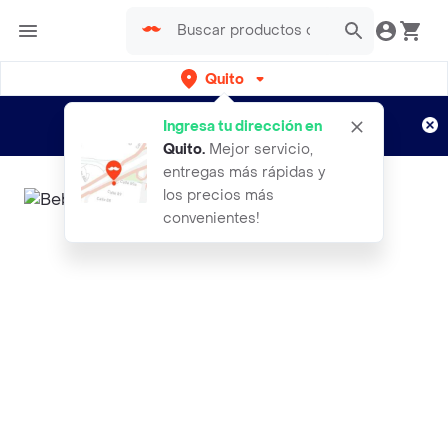
Quito
Regístrate
¿Nuevo en Rappi?
y disfruta de
Ingresa tu dirección en
envíos gratis por semanas
Aplican TyC
Quito
.
Mejor servicio,
entregas más rápidas y
los precios más
convenientes!