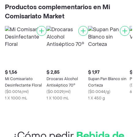
Productos complementarios en Mi
Comisariato Market
$ 1,56
$ 2,85
$ 1,97
$ 0
Mi Comisariato
Drocaras Alcohol
Supan Pan Blanco sin
Pim
Desinfectante Floral
Antiséptico 70°
Corteza
(
$0
(
$0.0016/ml
)
(
$0.0029/ml
)
(
$0.0044/g
)
65 
1 X 1000 mL
1 X 1000 mL
1 X 450 g
¿Cómo pedir
Bebida de