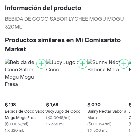
Información del producto
BEBIDA DE COCO SABOR LYCHEE MOGU MOGU
320ML
Productos similares en Mi Comisariato
Market
$ 1,18
$ 1,68
$ 0,70
$ 1
Bebida de Coco Sabor
Jucy Jugo de Coco
Sunny Néctar Sabor a
Juc
Mogu Mogu Fresa
(
$0.0048/ml
)
Mora
Cac
(
$0.0037/ml
)
1 x 355 mL
(
$0.0024/ml
)
(
$0
1 X 320 mL
1 X 300 mL
1 x