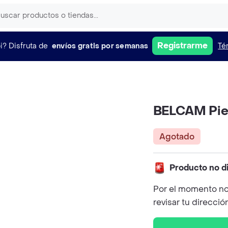
Registrarme
i?
Disfruta de
envíos gratis por semanas
Té
BELCAM Pie
Agotado
Producto no d
Por el momento no
revisar tu direcció