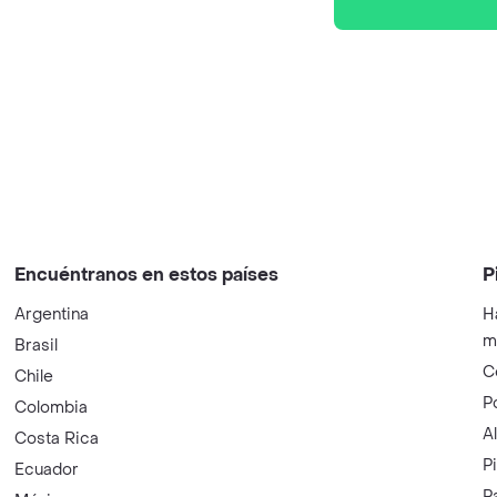
Encuéntranos en estos países
P
Argentina
H
m
Brasil
C
Chile
P
Colombia
A
Costa Rica
P
Ecuador
P