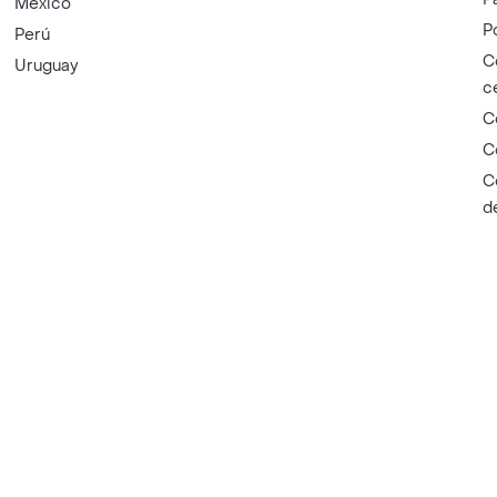
México
P
Perú
C
Uruguay
c
C
C
C
d