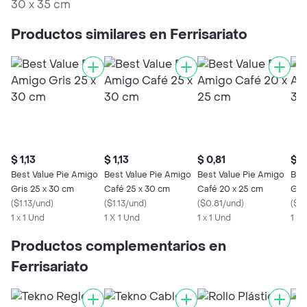
30 x 35 cm
Productos similares en Ferrisariato
$ 1,13
$ 1,13
$ 0,81
$ 1
Best Value Pie Amigo
Best Value Pie Amigo
Best Value Pie Amigo
Bes
Gris 25 x 30 cm
Café 25 x 30 cm
Café 20 x 25 cm
Gri
(
$1.13/und
)
(
$1.13/und
)
(
$0.81/und
)
(
$1.
1 x 1 Und
1 X 1 Und
1 x 1 Und
1 x 
Productos complementarios en
Ferrisariato