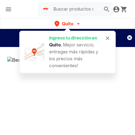
Quito
Regístrate
¿Nuevo en Rappi?
y disfruta de
Ingresa tu dirección en
envíos gratis por semanas
Aplican TyC
Quito
.
Mejor servicio,
entregas más rápidas y
los precios más
convenientes!