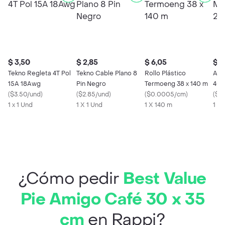
$ 3,50
$ 2,85
$ 6,05
$ 1
Tekno Regleta 4T Pol
Tekno Cable Plano 8
Rollo Plástico
Abr
15A 18Awg
Pin Negro
Termoeng 38 x 140 m
40Y
(
$3.50/und
)
(
$2.85/und
)
(
$0.0005/cm
)
(
$1.
1 x 1 Und
1 X 1 Und
1 X 140 m
1 X 
¿Cómo pedir
Best Value
Pie Amigo Café 30 x 35
cm
en Rappi?