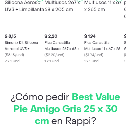
$ 8,15
$ 2,20
$ 1,94
$ 2
Simoniz Kit Silicona
Pica Canastilla
Pica Canastilla
Sim
Aerosol UV3 +
Multiusos 267 x 68 x
Multiusos 11 x 67 x 265
Gas
Limpillanta
(
$8.15/und
)
205 cm
(
$2.20/und
)
cm
(
$1.94/und
)
Dob
(
$0
2 x 1 Und
1 x 1 Und
1 x 1 Und
1 X
¿Cómo pedir
Best Value
Pie Amigo Gris 25 x 30
cm
en Rappi?