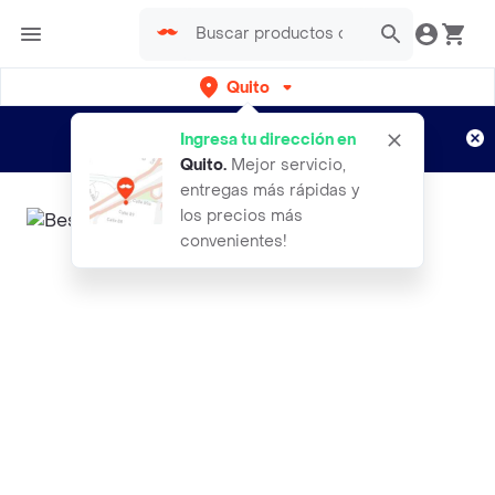
Quito
Regístrate
¿Nuevo en Rappi?
y disfruta de
Ingresa tu dirección en
envíos gratis por semanas
Aplican TyC
Quito
.
Mejor servicio,
entregas más rápidas y
los precios más
convenientes!