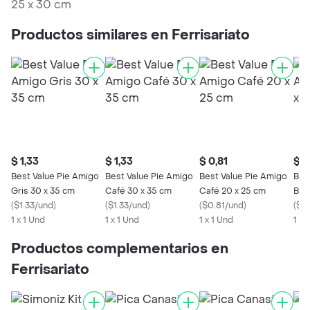
25 x 30 cm
Productos similares en Ferrisariato
$ 1,33
$ 1,33
$ 0,81
$ 1
Best Value Pie Amigo
Best Value Pie Amigo
Best Value Pie Amigo
Bes
Gris 30 x 35 cm
Café 30 x 35 cm
Café 20 x 25 cm
Bla
(
$1.33/und
)
(
$1.33/und
)
(
$0.81/und
)
(
$1.
1 x 1 Und
1 x 1 Und
1 x 1 Und
1 x 
Productos complementarios en
Ferrisariato