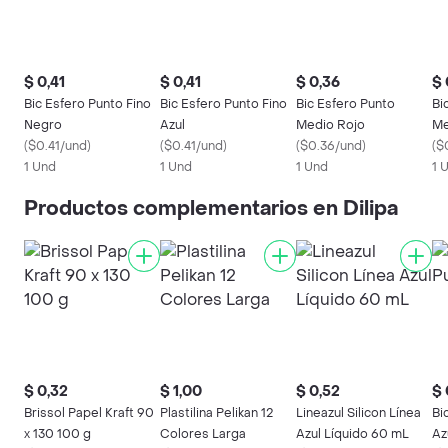
$ 0,41
$ 0,41
$ 0,36
$ 
Bic Esfero Punto Fino
Bic Esfero Punto Fino
Bic Esfero Punto
Bi
Negro
Azul
Medio Rojo
Me
(
$0.41/und
)
(
$0.41/und
)
(
$0.36/und
)
(
$
1 Und
1 Und
1 Und
1 
Productos complementarios en Dilipa
$ 0,32
$ 1,00
$ 0,52
$ 
Brissol Papel Kraft 90
Plastilina Pelikan 12
Lineazul Silicon Línea
Bi
x 130 100 g
Colores Larga
Azul Líquido 60 mL
Az