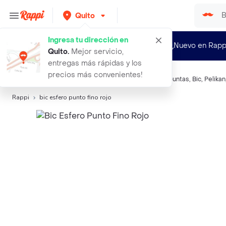
Quito
Ingresa tu dirección en
¿Nuevo en Rapp
Quito
.
Mejor servicio,
entregas más rápidas y los
precios más convenientes!
Búsquedas relacionadas:
Bolígrafos, plumas y micropuntas
,
Bic
,
Pelikan
Rappi
bic esfero punto fino rojo