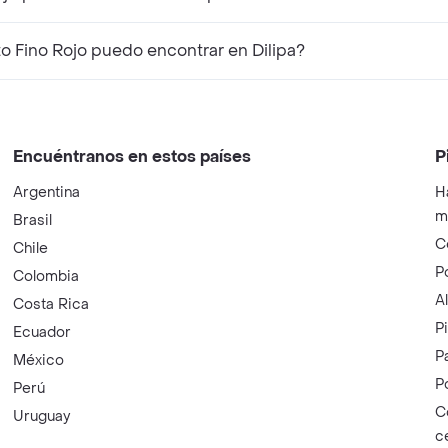
 Fino Rojo puedo encontrar en Dilipa?
Encuéntranos en estos países
P
Argentina
H
m
Brasil
C
Chile
P
Colombia
A
Costa Rica
P
Ecuador
P
México
P
Perú
C
Uruguay
c