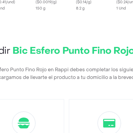
0.41/und
)
(
$0.0019/g
)
(
$0.14/g
)
(
$0.24/u
Und
150 g
8.2 g
1 Und
dir
Bic Esfero Punto Fino Roj
sfero Punto Fino Rojo en Rappi debes completar los sigui
argamos de llevarte el producto a tu domicilio a la brev