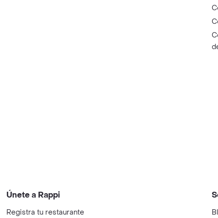
C
C
C
d
Únete a Rappi
S
Registra tu restaurante
B