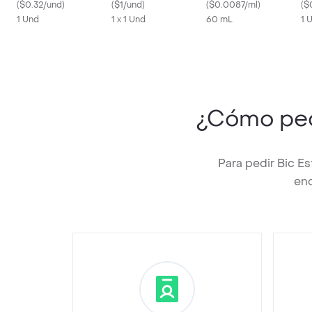
(
$0.32/und
)
(
$1/und
)
(
$0.0087/ml
)
(
$
1 Und
1 x 1 Und
60 mL
1 
¿Cómo pe
Para pedir Bic E
enc