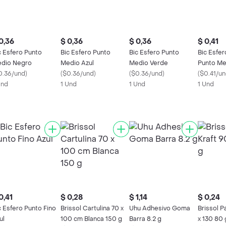
0,36
$ 0,36
$ 0,36
$ 0,41
c Esfero Punto
Bic Esfero Punto
Bic Esfero Punto
Bic Esfe
dio Negro
Medio Azul
Medio Verde
Punto Me
0.36/und
)
(
$0.36/und
)
(
$0.36/und
)
(
$0.41/u
Und
1 Und
1 Und
1 Und
0,41
$ 0,28
$ 1,14
$ 0,24
c Esfero Punto Fino
Brissol Cartulina 70 x
Uhu Adhesivo Goma
Brissol P
ul
100 cm Blanca 150 g
Barra 8.2 g
x 130 80 