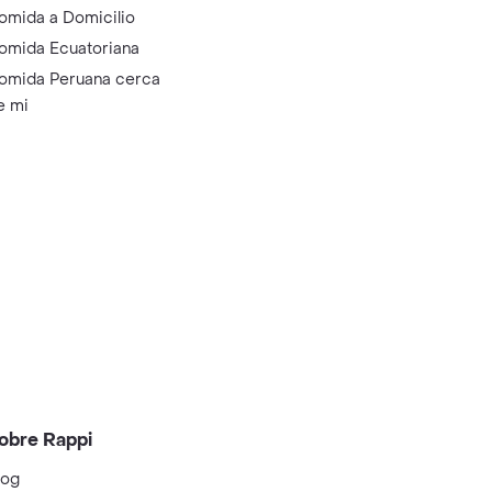
omida a Domicilio
omida Ecuatoriana
omida Peruana cerca
e mi
obre Rappi
log