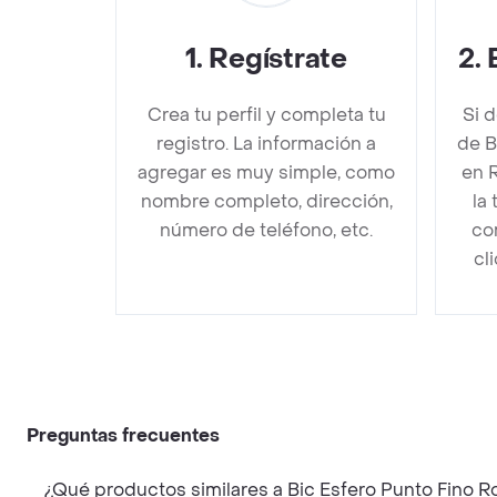
1
.
Regístrate
2
.
Crea tu perfil y completa tu
Si 
registro. La información a
de B
agregar es muy simple, como
en 
nombre completo, dirección,
la
número de teléfono, etc.
co
cl
Preguntas frecuentes
¿Qué productos similares a Bic Esfero Punto Fino R