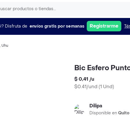
Registrarme
i?
Disfruta de
envíos gratis por semanas
Té
,
Uhu
Bic Esfero Punt
$ 0,41
/
u
$0.41/und
(
1 Und
)
Dilipa
Disponible en
Quito