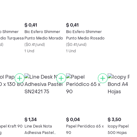
$ 0,41
$ 0,41
ro Shimmer
Bic Esfero Shimmer
Bic Esfero Shimmer
dio Turquesa
Punto Medio Morado
Punto Medio Rosado
nd
)
(
$0.41/und
)
(
$0.41/und
)
1 Und
1 Und
$ 1,34
$ 0,04
$ 3,50
apel Kraft 90
Line Desk Nota
Papel Periódico 65 x
Icopy Papel Bo
g
Adhesiva Pastel
90
500 Hojas