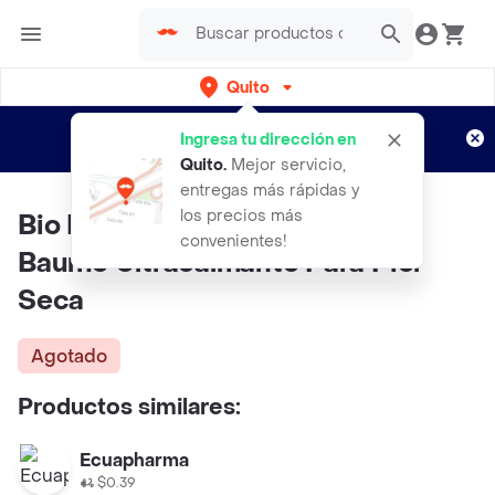
Quito
Regístrate
¿Nuevo en Rappi?
y disfruta de
Ingresa tu dirección en
envíos gratis por semanas
Aplican TyC
Quito
.
Mejor servicio,
entregas más rápidas y
los precios más
Bio Derm A Ato Derm Intensive
convenientes!
Baume Ultracalmante Para Piel
Seca
Agotado
Productos similares:
Ecuapharma
$0.39