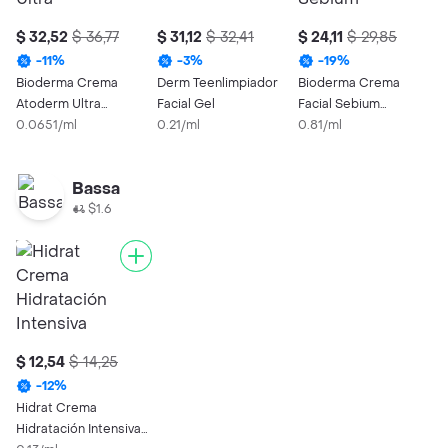
$ 32,52
$ 36,77
$ 31,12
$ 32,41
$ 24,11
$ 29,85
$
-
11
%
-
3
%
-
19
%
Bioderma Crema
Derm Teenlimpiador
Bioderma Crema
B
Atoderm Ultra
Facial Gel
Facial Sebium
F
Hidratante
0.0651/ml
0.21/ml
Sensitive
0.81/ml
H
0
P
Bassa
$1.6
$ 12,54
$ 14,25
-
12
%
Hidrat Crema
Hidratación Intensiva