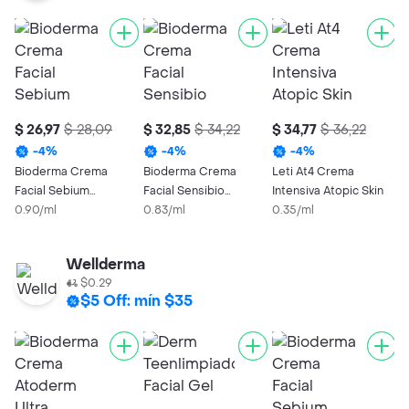
$ 26,97
$ 28,09
$ 32,85
$ 34,22
$ 34,77
$ 36,22
$
-
4
%
-
4
%
-
4
%
Bioderma Crema
Bioderma Crema
Leti At4 Crema
L
Facial Sebium
Facial Sensibio
Intensiva Atopic Skin
P
Sensitive
0.90/ml
Defensive Calmante
0.83/ml
0.35/ml
0
Wellderma
$0.29
$5 Off: mín $35