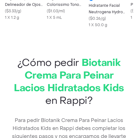
Delineador de Ojos
Colorissimo Tono
Per
Hidratante Facial
Color Negro
(
$3.33/g
)
Canela 5 mL
(
$1.03/ml
)
(
$3.
Neutrogena Hydro
1 X 1.2 g
1 X 5 mL
1 X 
Boost 50 mL
(
$0.26/g
)
1 X 50.0 g
¿Cómo pedir
Biotanik
Crema Para Peinar
Lacios Hidratados Kids
en Rappi?
Para pedir Biotanik Crema Para Peinar Lacios
Hidratados Kids en Rappi debes completar los
siguientes pasos y nos encargamos de llevarte