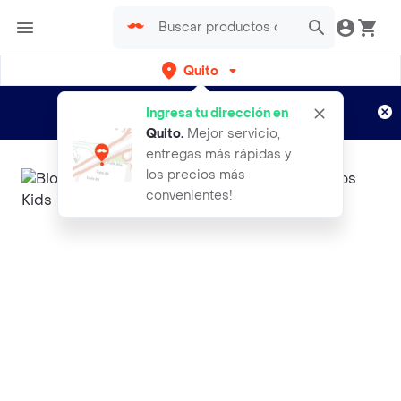
Quito
Regístrate
¿Nuevo en Rappi?
y disfruta de
Ingresa tu dirección en
envíos gratis por semanas
Aplican TyC
Quito
.
Mejor servicio,
entregas más rápidas y
los precios más
convenientes!