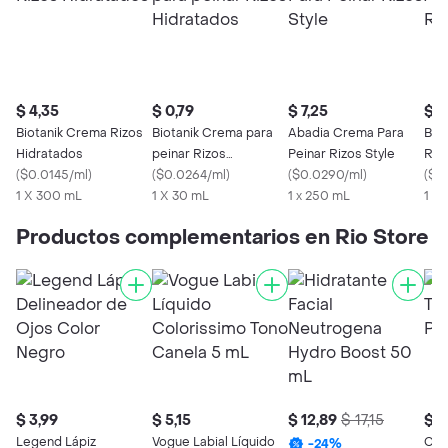
$ 4,35
$ 0,79
$ 7,25
$ 5
Biotanik Crema Rizos
Biotanik Crema para
Abadia Crema Para
Bio
Hidratados
peinar Rizos
Peinar Rizos Style
Riz
(
$0.0145/ml
)
Hidratados
(
$0.0264/ml
)
(
$0.0290/ml
)
(
$0
1 X 300 mL
1 X 30 mL
1 x 250 mL
1 x
Productos complementarios en Rio Store
$ 3,99
$ 5,15
$ 12,89
$ 17,15
$ 3
Legend Lápiz
Vogue Labial Líquido
Colo
-
24
%