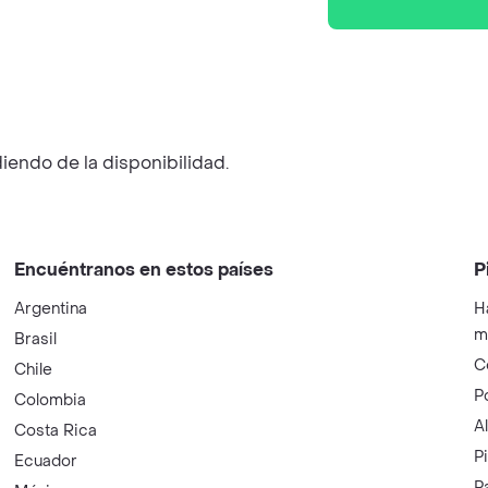
iendo de la disponibilidad.
Encuéntranos en estos países
P
Argentina
H
m
Brasil
C
Chile
P
Colombia
A
Costa Rica
P
Ecuador
P