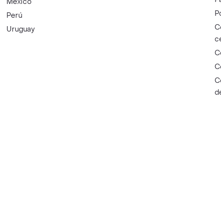
México
P
Perú
C
Uruguay
c
C
C
C
d