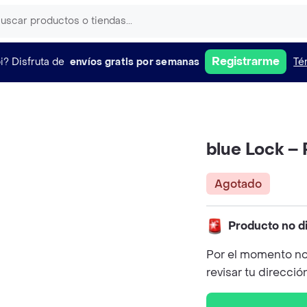
Registrarme
i?
Disfruta de
envíos gratis por semanas
Té
blue Lock –
Agotado
Producto no d
Por el momento no
revisar tu direcció