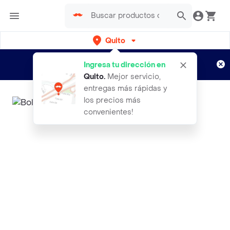
Quito
Regístrate
¿Nuevo en Rappi?
y disfruta de
Ingresa tu dirección en
envíos gratis por semanas
Aplican TyC
Quito
.
Mejor servicio,
entregas más rápidas y
los precios más
convenientes!