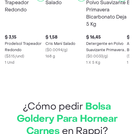
$ 3,15
$ 1,58
$ 16,45
$ 0
Prodelsol Trapeador
Cris Maní Salado
Detergente en Polvo
Alp
Redondo
(
$0.0094/g
)
Suavizante Primavera
Bla
(
$3.15/und
)
168 g
Bicarbonato Deja 5 Kg
(
$0.0033/g
)
(
$0
1 Und
1 X 5 Kg
1 X 
¿Cómo pedir
Bolsa
Goldery Para Hornear
Carnes
en Rappi?