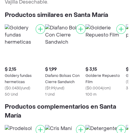
Vajilla Desechable.
Productos similares en Santa María
$ 2,15
$ 1,99
$ 3,15
$ 2
Goldery fundas
Diafano Bolsas Con
Golderie Repuesto
Gold
hermeticas
Cierre Sandwich
Film
(
$0
(
$0.0430/und
)
(
$1.99/und
)
(
$0.0004/cm
)
30 
50 Und
1 Und
100 m
Productos complementarios en Santa
María