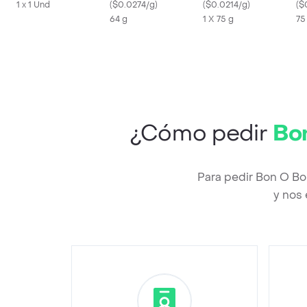
1 x 1 Und
de Leche
(
$0.0274/g
)
Leche
(
$0.0214/g
)
(
$
64 g
1 X 75 g
75
¿Cómo pedir
Bo
Para pedir Bon O B
y nos 