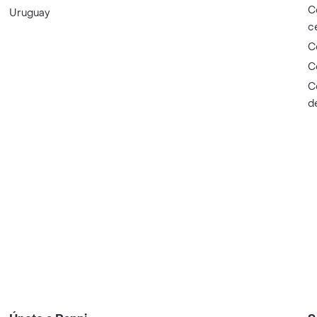
C
Uruguay
c
C
C
C
d