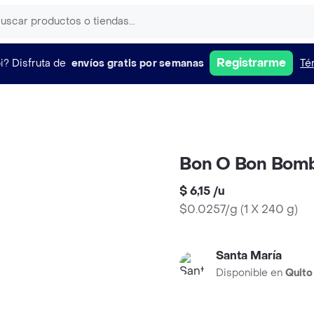
Registrarme
i?
Disfruta de
envíos gratis por semanas
Té
Bon O Bon Bomb
$ 6,15
/
u
$0.0257/g
(
1 X 240 g
)
Santa María
Disponible en
Quito