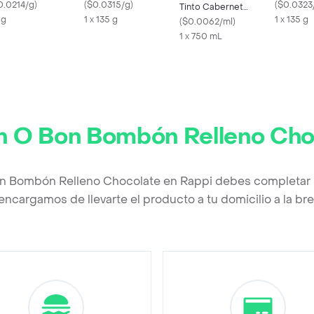
0.0214/g
)
(
$0.0315/g
)
Estuche 
(
$0.0323
Tinto Cabernet
 g
1 x 135 g
1 x 135 g
Sauvignon
(
$0.0062/ml
)
1 x 750 mL
n O Bon Bombón Relleno Cho
on Bombón Relleno Chocolate en Rappi debes completar l
encargamos de llevarte el producto a tu domicilio a la b