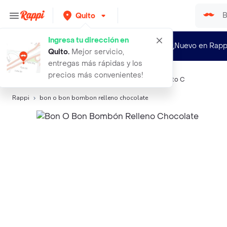
Quito
Ingresa tu dirección en
¿Nuevo en Rapp
Quito
.
Mejor servicio,
entregas más rápidas y los
precios más convenientes!
Búsquedas relacionadas:
Chocolates
,
Bon O Bon
,
Tinto C
Rappi
bon o bon bombon relleno chocolate