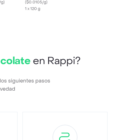
Osito
/g
)
(
$0.0105/g
)
1 x 120 g
colate
en Rappi?
os siguientes pasos
revedad