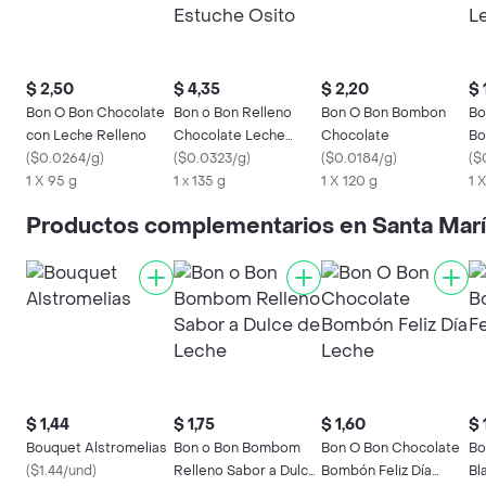
$ 2,50
$ 4,35
$ 2,20
$ 
Bon O Bon Chocolate
Bon o Bon Relleno
Bon O Bon Bombon
Bo
con Leche Relleno
Chocolate Leche
Chocolate
Bo
(
$0.0264/g
)
Estuche Osito
(
$0.0323/g
)
(
$0.0184/g
)
Le
(
$
1 X 95 g
1 x 135 g
1 X 120 g
1 
Productos complementarios en Santa Mar
$ 1,44
$ 1,75
$ 1,60
$ 
Bouquet Alstromelias
Bon o Bon Bombom
Bon O Bon Chocolate
Bo
(
$1.44/und
)
Relleno Sabor a Dulce
Bombón Feliz Día
Bl