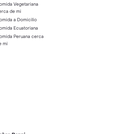
omida Vegetariana
erca de mi
omida a Domicilio
omida Ecuatoriana
omida Peruana cerca
e mi