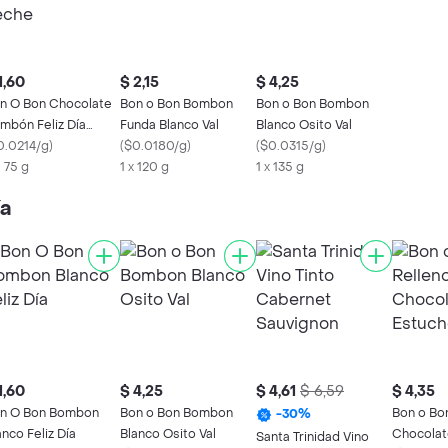
1,60
$ 2,15
$ 4,25
n O Bon Chocolate
Bon o Bon Bombon
Bon o Bon Bombon
mbón Feliz Día
Funda Blanco Val
Blanco Osito Val
che
0.0214/g
)
(
$0.0180/g
)
(
$0.0315/g
)
X 75 g
1 x 120 g
1 x 135 g
ía
1,60
$ 4,25
$ 4,61
$ 6,59
$ 4,35
n O Bon Bombon
Bon o Bon Bombon
Bon o Bo
-
30
%
anco Feliz Día
Blanco Osito Val
Chocolat
Santa Trinidad Vino