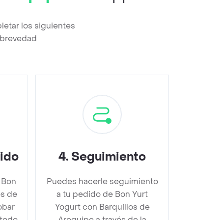
etar los siguientes
a brevedad
dido
4
.
Seguimiento
 Bon
Puedes hacerle seguimiento
os de
a tu pedido de Bon Yurt
obar
Yogurt con Barquillos de
étodo
Arequipe a través de la