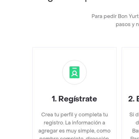
Para pedir Bon Yur
pasos y n
1
.
Regístrate
2
.
Crea tu perfil y completa tu
Si 
registro. La información a
d
agregar es muy simple, como
Ba
nombre completo, dirección,
Rap