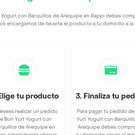
t Yogurt con Barquillos de Arequipe en Rappi debes compl
os encargamos de llevarte el producto a tu domicilio a l
Elige tu producto
3
.
Finaliza tu pe
deseas realizar un pedido
Para pagar tu pedido de
e Bon Yurt Yogurt con
Yurt Yogurt con Barquill
rquillos de Arequipe en
Arequipe debes compr
pi, simplemente elige la
tu dirección, elegir el m