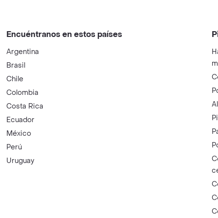
Encuéntranos en estos países
P
Argentina
H
m
Brasil
C
Chile
P
Colombia
A
Costa Rica
P
Ecuador
P
México
P
Perú
C
Uruguay
c
C
C
C