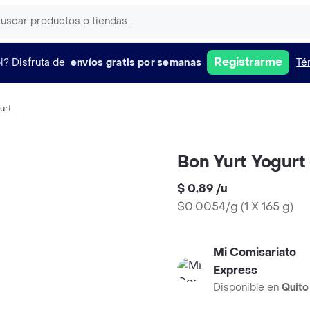
Registrarme
i?
Disfruta de
envíos gratis por semanas
Té
urt
Bon Yurt Yogurt
$ 0,89
/
u
$0.0054/g
(
1 X 165 g
)
Mi Comisariato
Express
Disponible en
Quito