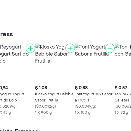
press
0,94
$ 1,08
$ 0,88
$ 0,57
yogurt Yogurt
Kiosko Yogurt Bebible
Toni Yogurt Mix Sabor
Toni Mix 
rtido Bolo
Sabor Frutilla
a Frutilla
Galletas
0.0209/g
)
(
$0.0012/g
)
(
$0.0049/g
)
(
$0.0062
 X 45 g
1 X 900 g
1 X 180 g
1 X 92 g