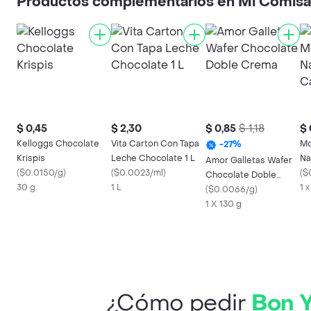
Productos complementarios en Mi Comisa
$ 0,45
$ 2,30
$ 0,85
$ 1,18
$ 
Kelloggs Chocolate
Vita Carton Con Tapa
Mo
-
27
%
Krispis
Leche Chocolate 1 L
Na
Amor Galletas Wafer
(
$0.0150/g
)
(
$0.0023/ml
)
(
$
Chocolate Doble
30 g
1 L
1 
Crema
(
$0.0066/g
)
1 X 130 g
¿Cómo pedir
Bon Y