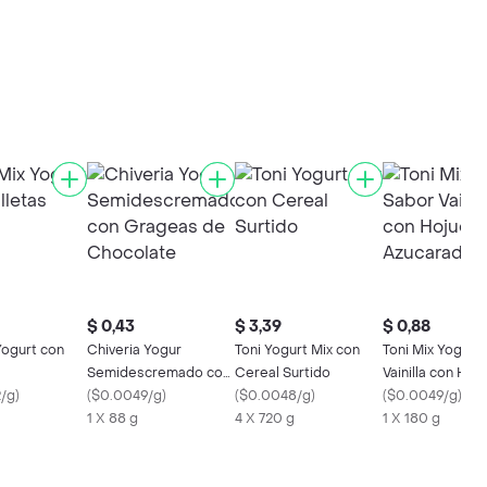
$ 0,43
$ 3,39
$ 0,88
Yogurt con
Chiveria Yogur
Toni Yogurt Mix con
Toni Mix Yogurt
Semidescremado con
Cereal Surtido
Vainilla con Hoj
/g
)
Grageas de
(
$0.0049/g
)
(
$0.0048/g
)
Azucaradas
(
$0.0049/g
)
Chocolate
1 X 88 g
4 X 720 g
1 X 180 g