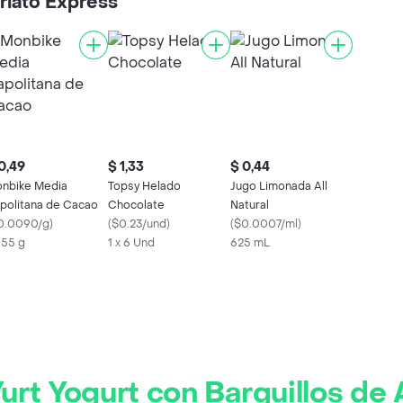
riato Express
0,49
$ 1,33
$ 0,44
nbike Media
Topsy Helado
Jugo Limonada All
politana de Cacao
Chocolate
Natural
0.0090/g
)
(
$0.23/und
)
(
$0.0007/ml
)
x 55 g
1 x 6 Und
625 mL
urt Yogurt con Barquillos de