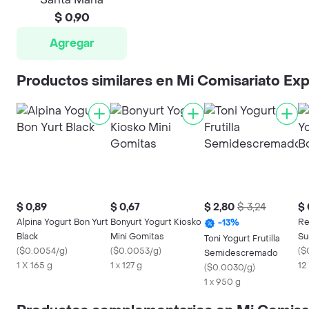
$ 0,90
Agregar
Productos similares en Mi Comisariato Ex
$ 0,89
$ 0,67
$ 2,80
$ 3,24
$ 
Alpina Yogurt Bon Yurt
Bonyurt Yogurt Kiosko
Re
-
13
%
Black
Mini Gomitas
Su
Toni Yogurt Frutilla
(
$0.0054/g
)
(
$0.0053/g
)
(
$
Semidescremado
1 X 165 g
1 x 127 g
12
(
$0.0030/g
)
1 x 950 g