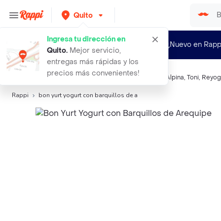
Quito
Ingresa tu dirección en
¿Nuevo en Rapp
Quito
.
Mejor servicio,
entregas más rápidas y los
precios más convenientes!
Búsquedas relacionadas:
Bebidas lácteas
,
Bon Yurt
,
Alpina
,
Toni
,
Reyog
Rappi
bon yurt yogurt con barquillos de a