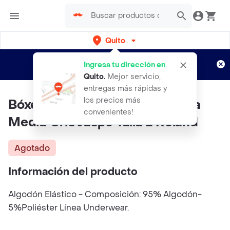
Quito
Regístrate
¿Nuevo en Rappi?
y disfruta de
Ingresa tu dirección en
envíos gratis por semanas
Aplican TyC
Quito
.
Mejor servicio,
entregas más rápidas y
los precios más
Bóxer Básico Recubierto Pierna
convenientes!
Media Gris Jaspe Talla L Roland
Agotado
Información del producto
Algodón Elástico - Composición: 95% Algodón-
5%Poliéster Línea Underwear.