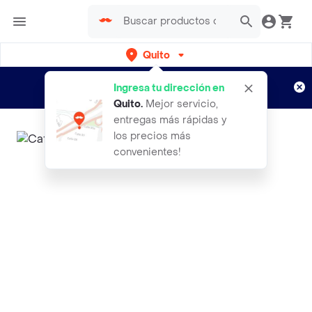
Quito
Regístrate
¿Nuevo en Rappi?
y disfruta de
Ingresa tu dirección en
envíos gratis por semanas
Aplican TyC
Quito
.
Mejor servicio,
entregas más rápidas y
los precios más
convenientes!