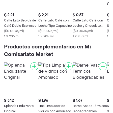
$ 2,21
$ 2,21
$ 0,87
$ 0
Caffe Lato Bebida de
Caffe Lato Café con
Caffe Lato Café con
Caf
Café Doble Espresso
Leche Tipo Capuccino
Leche y Chocolate
Sem
(
$0.0078/ml
)
(
$0.0078/ml
)
Mocaccino
(
$0.0035/ml
)
Caf
(
$0
1 X 285 mL
1 X 285 mL
1 X 250 mL
1 X
Productos complementarios en Mi
Comisariato Market
$ 3,12
$ 1,96
$ 1,67
$ 1
Splenda Endulzante
Tips Limpiador de
Darnel Vasos Térmicos
Nes
Original
Vidrios con Amoniaco
Biodegradables
Sur