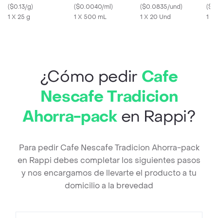
(
$0.13/g
)
(
$0.0040/ml
)
(
$0.0835/und
)
(
$0
1 X 25 g
1 X 500 mL
1 X 20 Und
1 x 
¿Cómo pedir
Cafe
Nescafe Tradicion
Ahorra-pack
en Rappi?
Para pedir Cafe Nescafe Tradicion Ahorra-pack
en Rappi debes completar los siguientes pasos
y nos encargamos de llevarte el producto a tu
domicilio a la brevedad