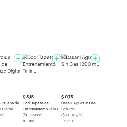
$ 5,15
$ 0,75
e Prueba de
Dodi Tapete de
Dasani Agua Sin Gas
 Digital
Entrenamiento Talla L
1200 mL
nd
)
(
$0.52/und
)
(
$0.0007/ml
)
10 Und
1 X 1.2 L