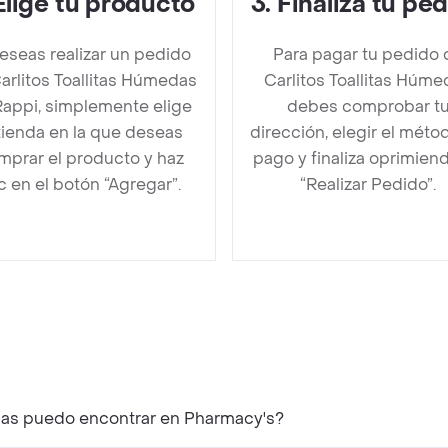
Elige tu producto
3
.
Finaliza tu pe
deseas realizar un pedido
Para pagar tu pedido 
arlitos Toallitas Húmedas
Carlitos Toallitas Húme
Rappi, simplemente elige
debes comprobar t
 tienda en la que deseas
dirección, elegir el méto
mprar el producto y haz
pago y finaliza oprimien
ic en el botón “Agregar”.
“Realizar Pedido”.
edas puedo encontrar en Pharmacy's?