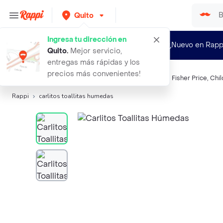
Quito
Ingresa tu dirección en
¿Nuevo en Rapp
Quito
.
Mejor servicio,
entregas más rápidas y los
precios más convenientes!
Búsquedas relacionadas:
Toallitas humedas
,
Carlitos
,
Fisher Price
,
Chil
Rappi
carlitos toallitas humedas