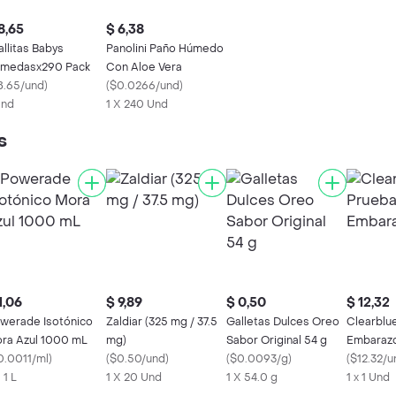
8,65
$ 6,38
allitas Babys
Panolini Paño Húmedo
medasx290 Pack
Con Aloe Vera
8.65/und
)
(
$0.0266/und
)
Und
1 X 240 Und
s
1,06
$ 9,89
$ 0,50
$ 12,32
werade Isotónico
Zaldiar (325 mg / 37.5
Galletas Dulces Oreo
Clearblu
ra Azul 1000 mL
mg)
Sabor Original 54 g
Embarazo
0.0011/ml
)
(
$0.50/und
)
(
$0.0093/g
)
(
$12.32/u
 1 L
1 X 20 Und
1 X 54.0 g
1 x 1 Und