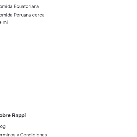
omida Ecuatoriana
omida Peruana cerca
e mi
obre Rappi
log
érminos y Condiciones