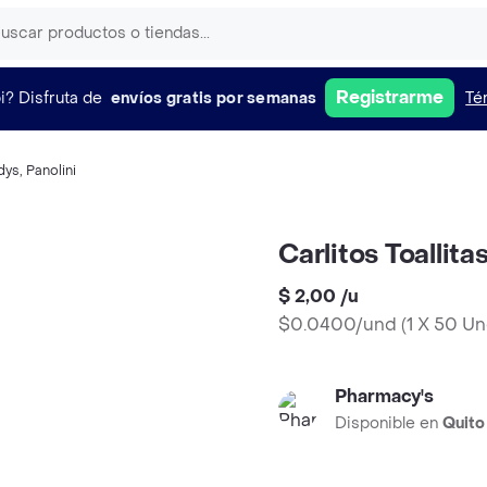
Registrarme
i?
Disfruta de
envíos gratis por semanas
Té
dys
,
Panolini
Carlitos Toallit
$ 2,00
/
u
$0.0400/und
(
1 X 50 U
Pharmacy's
Disponible en
Quito