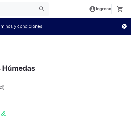
Ingreso
rminos y condiciones
as Húmedas
nd
)