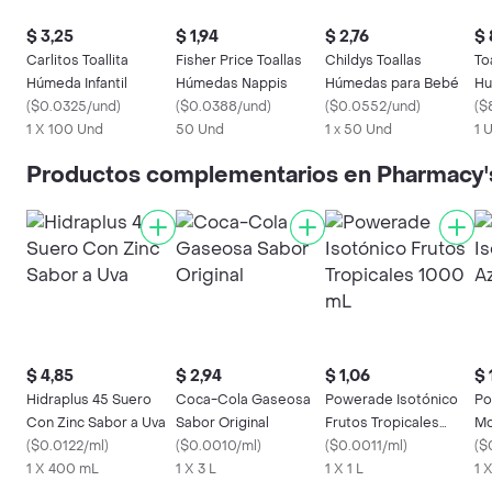
$ 3,25
$ 1,94
$ 2,76
$ 
Carlitos Toallita
Fisher Price Toallas
Childys Toallas
To
Húmeda Infantil
Húmedas Nappis
Húmedas para Bebé
Hu
(
$0.0325/und
)
(
$0.0388/und
)
(
$0.0552/und
)
(
$
1 X 100 Und
50 Und
1 x 50 Und
1 
Productos complementarios en Pharmacy'
$ 4,85
$ 2,94
$ 1,06
$ 
Hidraplus 45 Suero
Coca-Cola Gaseosa
Powerade Isotónico
Po
Con Zinc Sabor a Uva
Sabor Original
Frutos Tropicales
Mo
(
$0.0122/ml
)
(
$0.0010/ml
)
1000 mL
(
$0.0011/ml
)
(
$
1 X 400 mL
1 X 3 L
1 X 1 L
1 X