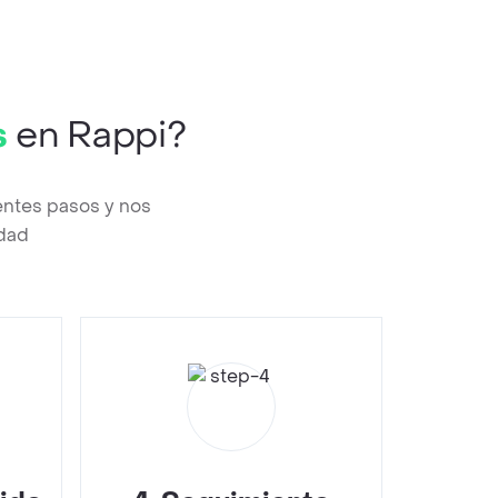
s
en Rappi?
entes pasos y nos
edad