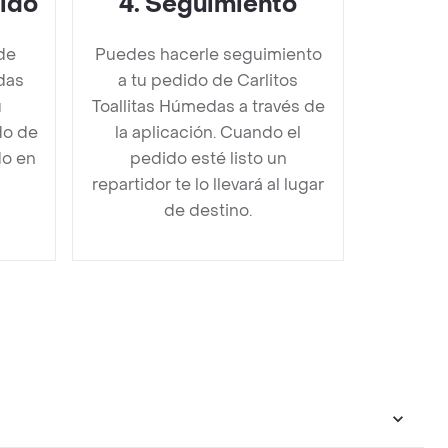
dido
4
.
Seguimiento
de
Puedes hacerle seguimiento
das
a tu pedido de Carlitos
u
Toallitas Húmedas a través de
do de
la aplicación. Cuando el
do en
pedido esté listo un
repartidor te lo llevará al lugar
de destino.