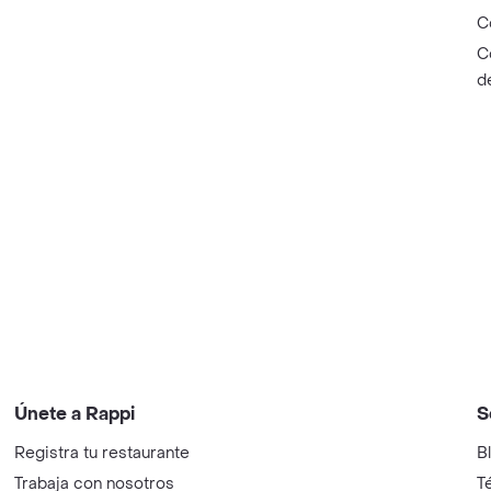
C
C
d
Únete a Rappi
S
Registra tu restaurante
B
Trabaja con nosotros
T