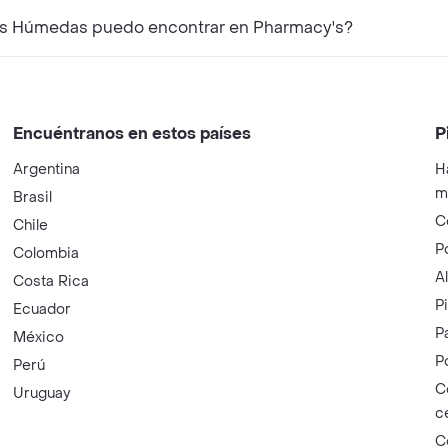
tas Húmedas puedo encontrar en Pharmacy's?
Encuéntranos en estos países
P
Argentina
H
m
Brasil
C
Chile
P
Colombia
A
Costa Rica
P
Ecuador
P
México
P
Perú
C
Uruguay
c
C