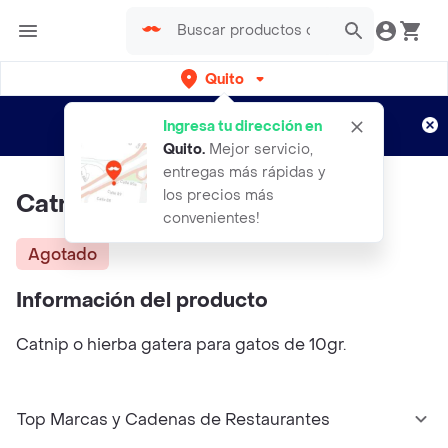
Quito
Regístrate
¿Nuevo en Rappi?
y disfruta de
Ingresa tu dirección en
envíos gratis por semanas
Aplican TyC
Quito
.
Mejor servicio,
entregas más rápidas y
los precios más
Catnip Para Gato 10 Gr
convenientes!
Agotado
Información del producto
Catnip o hierba gatera para gatos de 10gr.
Top Marcas y Cadenas de Restaurantes