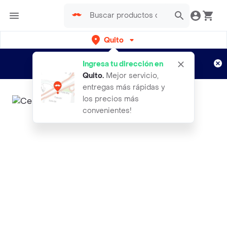
Quito
Regístrate
¿Nuevo en Rappi?
y disfruta de
Ingresa tu dirección en
envíos gratis por semanas
Aplican TyC
Quito
.
Mejor servicio,
entregas más rápidas y
los precios más
convenientes!