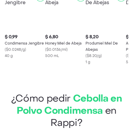
$ 0,99
$ 6,80
$ 8,20
$ 0
Condimensa Jengibre
Honey Miel de Abeja
Produmiel Miel De
Ajo
(
$0.0248/g
)
(
$0.0136/ml
)
Abejas
Pet
40 g
500 mL
(
$8.20/g
)
(
$0
1 g
50 
¿Cómo pedir
Cebolla en
Polvo Condimensa
en
Rappi?