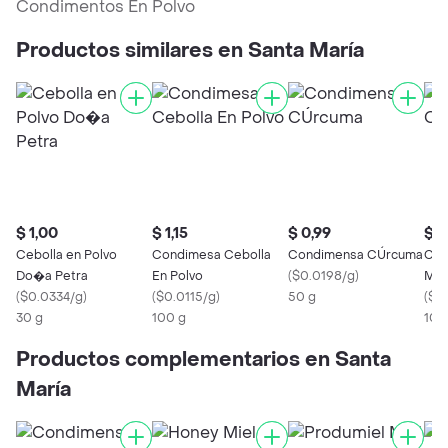
Condimentos En Polvo
Productos similares en Santa María
$ 1,00
$ 1,15
$ 0,99
$ 2
Cebolla en Polvo
Condimesa Cebolla
Condimensa CÚrcuma
Con
Do�a Petra
En Polvo
(
$0.0198/g
)
Mol
(
$0.0334/g
)
(
$0.0115/g
)
50 g
(
$0
30 g
100 g
100
Productos complementarios en Santa
María