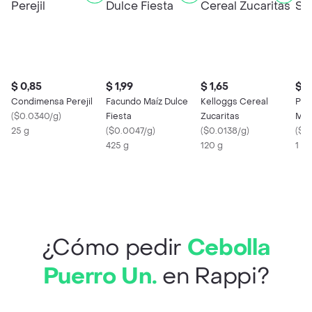
$ 0,85
$ 1,99
$ 1,65
$ 0
Condimensa Perejil
Facundo Maíz Dulce
Kelloggs Cereal
Pul
(
$0.0340/g
)
Fiesta
Zucaritas
Man
25 g
(
$0.0047/g
)
(
$0.0138/g
)
(
$0
425 g
120 g
1 X
¿Cómo pedir
Cebolla
Puerro Un.
en Rappi?