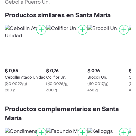
Cebolla Puerro Un.
Productos similares en Santa María
$ 0,55
$ 0,76
$ 0,76
$ 0
Cebollin Atado Unidad
Coliflor Un.
Brocoli Un.
Ceb
(
$0.0022/g
)
(
$0.0026/g
)
(
$0.0017/g
)
(
$0
250 g
300 g
465 g
Apr
Productos complementarios en Santa
María