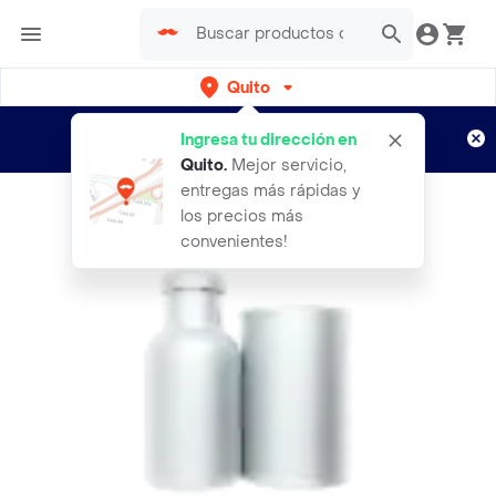
Quito
Regístrate
¿Nuevo en Rappi?
y disfruta de
Ingresa tu dirección en
envíos gratis por semanas
Aplican TyC
Quito
.
Mejor servicio,
entregas más rápidas y
los precios más
convenientes!