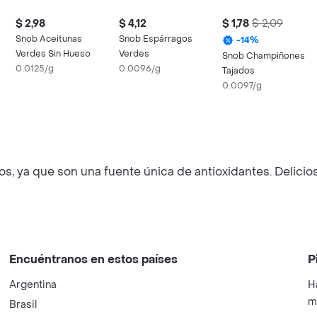
$ 2,98
$ 4,12
$ 1,78
$ 2,09
Snob Aceitunas
Snob Espárragos
-
14
%
Verdes Sin Hueso
Verdes
Snob Champiñones
0.0125/g
0.0096/g
Tajados
0.0097/g
, ya que son una fuente única de antioxidantes. Delici
Encuéntranos en estos países
P
Argentina
H
m
Brasil