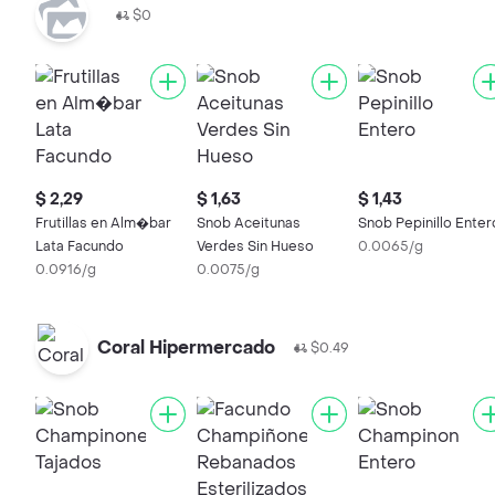
$0
$ 2,29
$ 1,63
$ 1,43
Frutillas en Alm�bar
Snob Aceitunas
Snob Pepinillo Enter
Lata Facundo
Verdes Sin Hueso
0.0065/g
0.0916/g
0.0075/g
Coral Hipermercado
$0.49