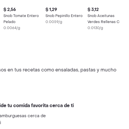
$ 2,56
$ 1,29
$ 3,12
Snob Tomate Entero
Snob Pepinillo Entero
Snob Aceitunas
Pelado
0.0059/g
Verdes Rellenas Con
0.0064/g
Pimiento
0.0130/g
osos en tus recetas como ensaladas, pastas y mucho
ide tu comida favorita cerca de ti
amburguesas cerca de
i