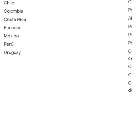
C
Chile
P
Colombia
A
Costa Rica
P
Ecuador
P
México
P
Perú
C
Uruguay
c
C
C
C
d