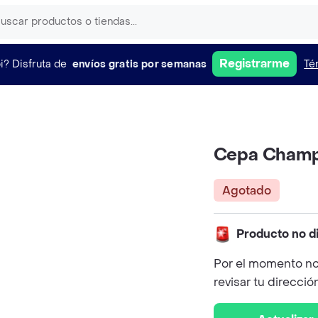
Registrarme
i?
Disfruta de
envíos gratis por semanas
Té
Cepa Champ
Agotado
Producto no d
Por el momento no
revisar tu direcció