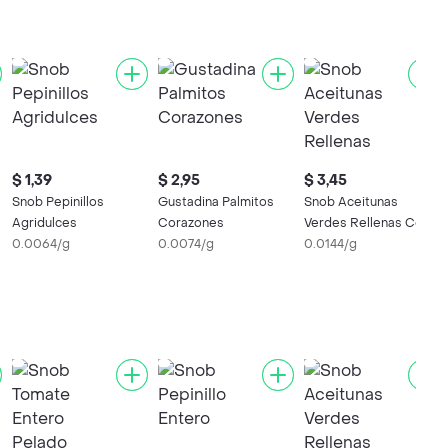
$ 1,39
$ 2,95
$ 3,45
Snob Pepinillos
Gustadina Palmitos
Snob Aceitunas
Agridulces
Corazones
Verdes Rellenas Con
0.0064/g
0.0074/g
Pimiento
0.0144/g