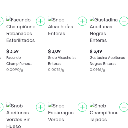
$ 3,59
$ 3,09
$ 3,49
o
Facundo
Snob Alcachofas
Gustadina Aceitunas
Champiñones
Enteras
Negras Enteras
Rebanados
0.0090/g
0.0078/g
0.0146/g
Esterilizados