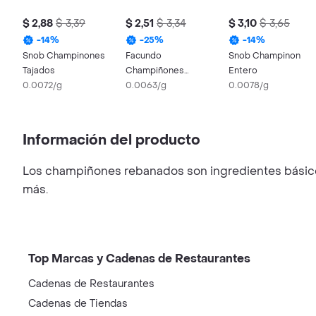
$ 2,88
$ 3,39
$ 2,51
$ 3,34
$ 3,10
$ 3,65
-
14
%
-
25
%
-
14
%
Snob Champinones
Facundo
Snob Champinon
Tajados
Champiñones
Entero
0.0072/g
Rebanados
0.0063/g
0.0078/g
Esterilizados
Información del producto
Los champiñones rebanados son ingredientes básicos
más.
Top Marcas y Cadenas de Restaurantes
Cadenas de Restaurantes
Cadenas de Tiendas