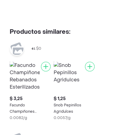
Productos similares:
$0
$ 3,25
$ 1,25
Facundo
Snob Pepinillos
Champiñones
Agridulces
Rebanados
0.0082/g
0.0057/g
Esterilizados