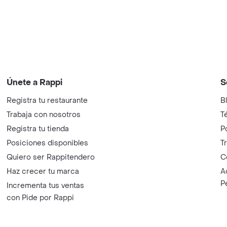
Únete a Rappi
S
Registra tu restaurante
B
Trabaja con nosotros
T
Registra tu tienda
P
Posiciones disponibles
T
Quiero ser Rappitendero
C
Haz crecer tu marca
A
P
Incrementa tus ventas
con Pide por Rappi