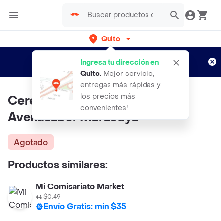
Quito
Regístrate
¿Nuevo en Rappi?
y disfruta de
Ingresa tu dirección en
envíos gratis por semanas
Aplican TyC
Quito
.
Mejor servicio,
entregas más rápidas y
los precios más
Cereavena Nestle Bebida De
convenientes!
Avenasabor Maracuya
Agotado
Productos similares:
Mi Comisariato Market
$0.49
Envío Gratis: mín $35