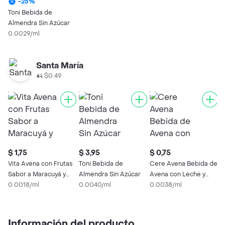
-
25
%
Toni Bebida de
Almendra Sin Azúcar
0.0029/ml
Santa María
$0.49
$ 1,75
$ 3,95
$ 0,75
$
Vita Avena con Frutas
Toni Bebida de
Cere Avena Bebida de
T
Sabor a Maracuyá y
Almendra Sin Azúcar
Avena con Leche y
S
Naranjilla
0.0018/ml
0.0040/ml
Sabor a Canela
0.0038/ml
0
Información del producto