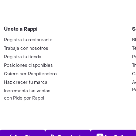
Únete a Rappi
S
Registra tu restaurante
B
Trabaja con nosotros
T
Registra tu tienda
P
Posiciones disponibles
T
Quiero ser Rappitendero
C
Haz crecer tu marca
A
P
Incrementa tus ventas
con Pide por Rappi
App Store
Play Store
AppGalle