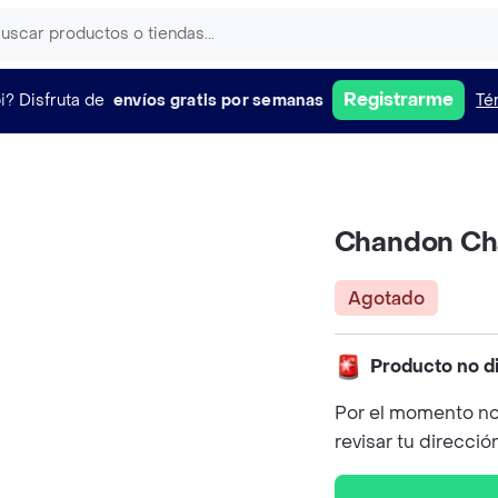
Registrarme
i?
Disfruta de
envíos gratis por semanas
Té
Chandon Ch
Agotado
Producto no d
Por el momento no
revisar tu direcció