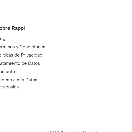
obre Rappi
log
érminos y Condiciones
olíticas de Privacidad
ratamiento de Datos
ontacto
cceso a mis Datos
ersonales
ry