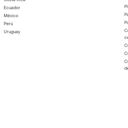
P
Ecuador
P
México
P
Perú
C
Uruguay
c
C
C
C
d