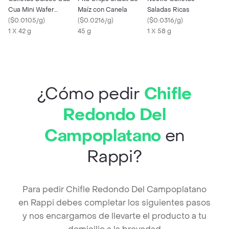
Cua Mini Wafer
Maíz con Canela
Saladas Ricas
Cubiertas de
(
$0.0105/g
)
(
$0.0216/g
)
(
$0.0316/g
)
Chocolate 42 gr
1 X 42 g
45 g
1 X 58 g
¿Cómo pedir
Chifle
Redondo Del
Campoplatano
en
Rappi?
Para pedir Chifle Redondo Del Campoplatano
en Rappi debes completar los siguientes pasos
y nos encargamos de llevarte el producto a tu