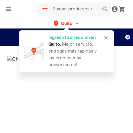
Quito
Regístrate
¿Nuevo en Rappi?
y disfruta de
Ingresa tu dirección en
envíos gratis por semanas
Aplican TyC
Quito
.
Mejor servicio,
entregas más rápidas y
los precios más
convenientes!