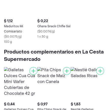
$ 1,12
$ 0,22
Maduritos Mi
Ohana Snack Chifle Sal
Comisariato
(
$0.0074/g
)
(
$0.0075/g
)
1 x 30 g
150 g
Productos complementarios en La Cesta
Supermercado
$ 0,44
$ 0,97
$ 1,83
Galletas Dulces Cua
Pita Chips Snack de
Nestlé Galletas