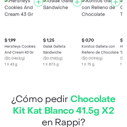
$ 1,99
$ 1,25
$ 0,70
$ 1
Hersheys Cookies
Galak Galleta
Konitos Galleta con
Her
And Cream 43 Gr
Sándwiche
Relleno de Chocolate
Tab
(
$0.0463/g
)
(
$0.0143/g
)
(
$0.0094/g
)
(
$0
1 X 43 g
1 X 87.5 g
1 X 75 g
1 X 
¿Cómo pedir
Chocolate
Kit Kat Blanco 41.5g X2
en Rappi?