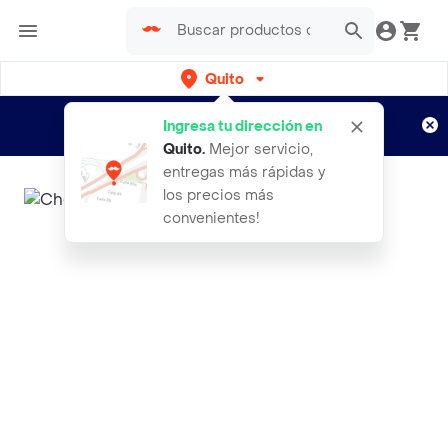
Quito
Regístrate
¿Nuevo en Rappi?
y disfruta de
Ingresa tu dirección en
envíos gratis por semanas
Aplican TyC
Quito
.
Mejor servicio,
entregas más rápidas y
los precios más
convenientes!