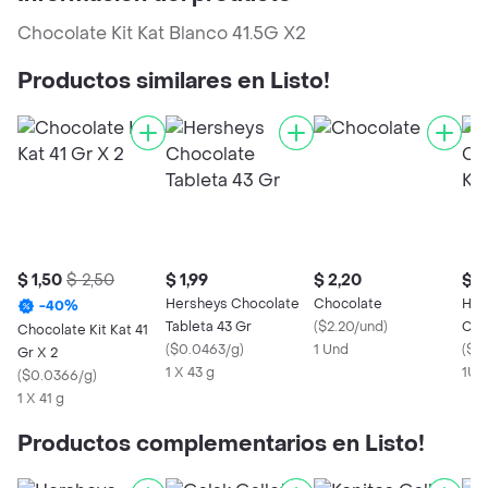
Chocolate Kit Kat Blanco 41.5G X2
Productos similares en Listo!
$ 1,50
$ 2,50
$ 1,99
$ 2,20
$ 1
Hersheys Chocolate
Chocolate
Her
-
40
%
Tableta 43 Gr
(
$2.20/und
)
Cho
Chocolate Kit Kat 41
(
$0.0463/g
)
1 Und
(
$1.
Gr X 2
1 X 43 g
1Un
(
$0.0366/g
)
1 X 41 g
Productos complementarios en Listo!