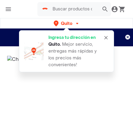
Quito
Regístrate
¿Nuevo en Rappi?
y disfruta de
Ingresa tu dirección en
envíos gratis por semanas
Aplican TyC
Quito
.
Mejor servicio,
entregas más rápidas y
los precios más
convenientes!