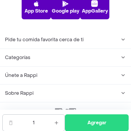
App Store
Google play
AppGallery
Pide tu comida favorita cerca de ti
Categorías
Únete a Rappi
Sobre Rappi
Facebook
Twitter
Instagram
1
Agregar
©
2026
Rappi Inc. All rights reserved.