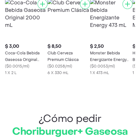
$ 3,00
$ 8,50
$ 2,50
$ 6
Coca-Cola Bebida
Club Cerveza
Monster Bebida
Ham
Gaseosa Original
Premium Clásica
Energizante Energy
Bbq
2000 mL
(
$0.0015/ml
)
(
$0.0258/ml
)
473 mL
(
$0.0053/ml
)
Dor
(
$6.
1 X 2 L
6 X 330 mL
1 X 473 mL
1 U
¿Cómo pedir
Choriburguer+ Gaseosa