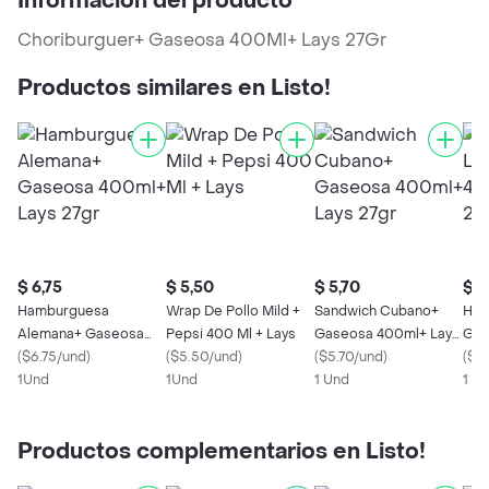
Información del producto
Choriburguer+ Gaseosa 400Ml+ Lays 27Gr
Productos similares en Listo!
$ 6,75
$ 5,50
$ 5,70
$ 6
Hamburguesa
Wrap De Pollo Mild +
Sandwich Cubano+
Ham
Alemana+ Gaseosa
Pepsi 400 Ml + Lays
Gaseosa 400ml+ Lays
Gas
400ml+ Lays 27gr
(
$6.75/und
)
(
$5.50/und
)
27gr
(
$5.70/und
)
27g
(
$6.
1Und
1Und
1 Und
1 U
Productos complementarios en Listo!