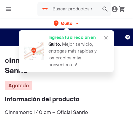
Quito
Regístrate
¿Nuevo en Rappi?
y disfruta de
Ingresa tu dirección en
envíos gratis por semanas
Aplican TyC
Quito
.
Mejor servicio,
entregas más rápidas y
los precios más
cinnamorroll 40 Cm – Oficial
convenientes!
Sanrio
Agotado
Información del producto
Cinnamorroll 40 cm – Oficial Sanrio