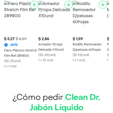
$ 5,27
$ 6,59
$ 2,86
$ 1,59
$ 0
Armador P/ropa
Rodillo Removedor
Pan
-
20
%
Delicada X10und
D/pelusas 60hojas
Ud 
Fiero Plástico Stretch
(
$0.29/und
)
(
$1.59/und
)
(
$0
Film Ref 289800
1 x 10 Und
1 x 1 Und
1 x 
(
$5.27/und
)
1 x 1 Und
¿Cómo pedir
Clean Dr.
Jabón Líquido