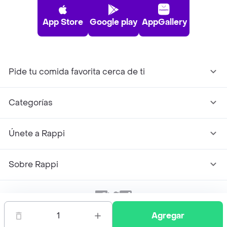
App Store
Google play
AppGallery
Pide tu comida favorita cerca de ti
Categorías
Únete a Rappi
Sobre Rappi
Facebook
Twitter
Instagram
1
Agregar
©
2026
Rappi Inc. All rights reserved.