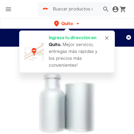
Quito
Regístrate
¿Nuevo en Rappi?
y disfruta de
Ingresa tu dirección en
envíos gratis por semanas
Aplican TyC
Quito
.
Mejor servicio,
entregas más rápidas y
los precios más
convenientes!