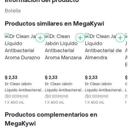
Información del producto
Botella
Productos similares en MegaKywi
$ 2,33
$ 2,33
$ 2,33
$ 3
Dr Clean Jabón
Dr. Clean Jabón
Dr Clean Jabón
Cle
Líquido Antibacterial
Líquido Antibacterial
Liquido Antibacterial
Líqu
Aroma Durazno
(
$0.0059/ml
)
Aroma Manzana
(
$0.0059/ml
)
de Almendra
(
$0.0059/ml
)
Aro
(
$3.
1 X 400 mL
1 X 400 mL
1 X 400 mL
Bote
1 U
Productos complementarios en
MegaKywi