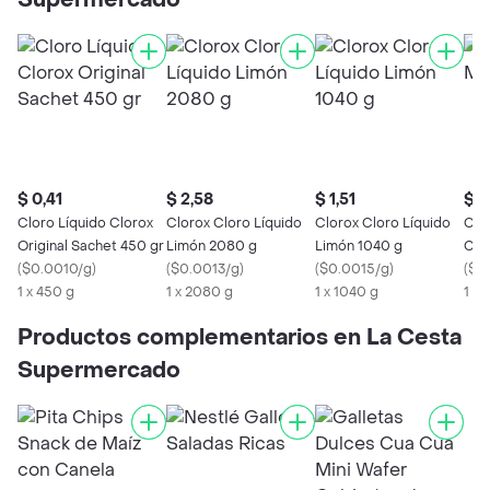
Supermercado
$ 0,41
$ 2,58
$ 1,51
$ 0
Cloro Líquido Clorox
Clorox Cloro Líquido
Clorox Cloro Líquido
Clor
Original Sachet 450 gr
Limón 2080 g
Limón 1040 g
Com
(
$0.0010/g
)
(
$0.0013/g
)
(
$0.0015/g
)
(
$0
1 x 450 g
1 x 2080 g
1 x 1040 g
1 X
Productos complementarios en La Cesta
Supermercado