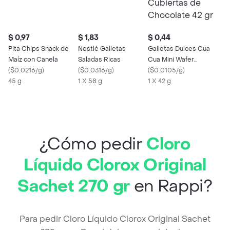
$ 0,97
$ 1,83
$ 0,44
Pita Chips Snack de
Nestlé Galletas
Galletas Dulces Cua
Maíz con Canela
Saladas Ricas
Cua Mini Wafer
(
$0.0216/g
)
(
$0.0316/g
)
Cubiertas de
(
$0.0105/g
)
45 g
1 X 58 g
Chocolate 42 gr
1 X 42 g
¿Cómo pedir
Cloro
Líquido Clorox Original
Sachet 270 gr
en Rappi?
Para pedir Cloro Líquido Clorox Original Sachet