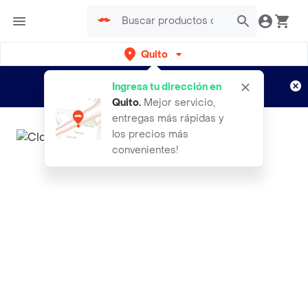
Quito
Regístrate
¿Nuevo en Rappi?
y disfruta de
Ingresa tu dirección en
envíos gratis por semanas
Aplican TyC
Quito
.
Mejor servicio,
entregas más rápidas y
los precios más
convenientes!