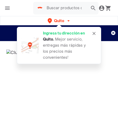
Quito
Regístrate
¿Nuevo en Rappi?
y disfruta de
Ingresa tu dirección en
envíos gratis por semanas
Aplican TyC
Quito
.
Mejor servicio,
entregas más rápidas y
los precios más
convenientes!