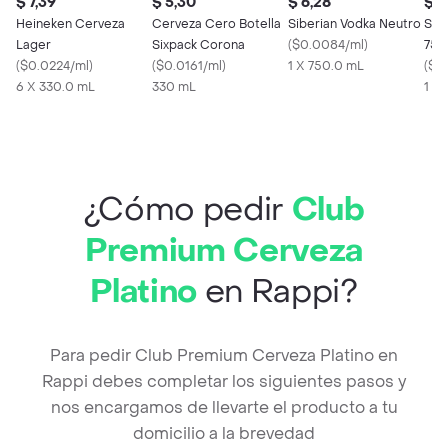
$ 7,39
$ 5,30
$ 6,28
$ 9
Heineken Cerveza
Cerveza Cero Botella
Siberian Vodka Neutro
San
Lager
Sixpack Corona
(
$0.0084/ml
)
750
(
$0.0224/ml
)
(
$0.0161/ml
)
1 X 750.0 mL
(
$0.
6 X 330.0 mL
330 mL
1 X
¿Cómo pedir
Club
Premium Cerveza
Platino
en Rappi?
Para pedir Club Premium Cerveza Platino en
Rappi debes completar los siguientes pasos y
nos encargamos de llevarte el producto a tu
domicilio a la brevedad