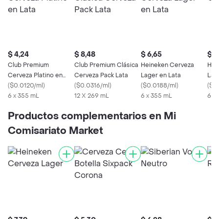
$ 4,24
$ 8,48
$ 6,65
$ 7
Club Premium
Club Premium Clásica
Heineken Cerveza
Hei
Cerveza Platino en
Cerveza Pack Lata
Lager en Lata
Lag
Lata
(
$0.0120/ml
)
(
$0.0316/ml
)
(
$0.0188/ml
)
(
$0
6 x 355 mL
12 X 269 mL
6 x 355 mL
6 X
Productos complementarios en Mi
Comisariato Market