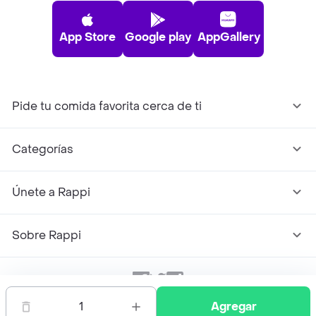
App Store
Google play
AppGallery
Pide tu comida favorita cerca de ti
Categorías
Únete a Rappi
Sobre Rappi
Facebook
Twitter
Instagram
1
Agregar
©
2026
Rappi Inc. All rights reserved.