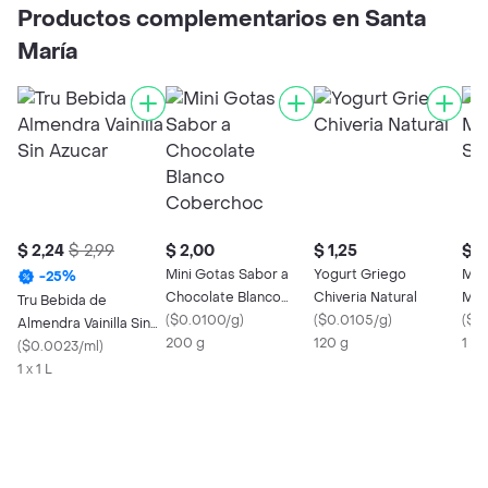
Productos complementarios en Santa
María
$ 2,24
$ 2,99
$ 2,00
$ 1,25
$ 3
Mini Gotas Sabor a
Yogurt Griego
Mc 
-
25
%
Chocolate Blanco
Chiveria Natural
Map
Tru Bebida de
Coberchoc
(
$0.0100/g
)
(
$0.0105/g
)
(
$0.
Almendra Vainilla Sin
200 g
120 g
1 x
Azucar
(
$0.0023/ml
)
1 x 1 L