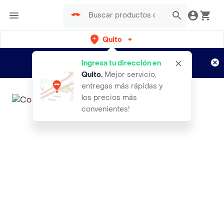
Quito
Regístrate
¿Nuevo en Rappi?
y disfruta de
Ingresa tu dirección en
envíos gratis por semanas
Aplican TyC
Quito
.
Mejor servicio,
entregas más rápidas y
los precios más
convenientes!