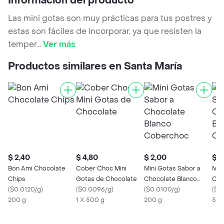
Información del producto
Las mini gotas son muy prácticas para tus postres y
estas son fáciles de incorporar, ya que resisten la
temper
...
Ver más
Productos similares en Santa María
$ 2,40
$ 4,80
$ 2,00
$ 4
Bon Ami Chocolate
Cober Choc Mini
Mini Gotas Sabor a
Min
Chips
Gotas de Chocolate
Chocolate Blanco
Cho
(
$0.0120/g
)
(
$0.0096/g
)
Coberchoc
(
$0.0100/g
)
Cob
(
$0
200 g
1 X 500 g
200 g
500