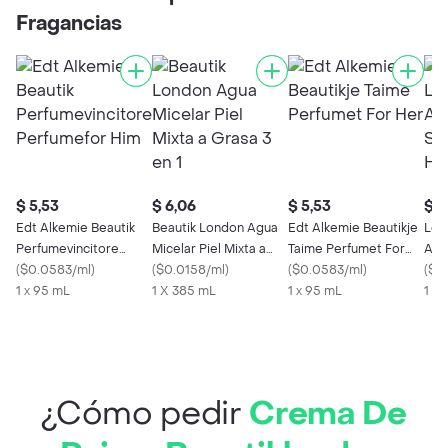
Fragancias
$ 5,53
$ 6,06
$ 5,53
$ 7,
Edt Alkemie Beautik
Beautik London Agua
Edt Alkemie Beautikje
Lob
Perfumevincitore
Micelar Piel Mixta a
Taime Perfumet For
Amb
Perfumefor Him
(
$0.0583/ml
)
Grasa 3 en 1
(
$0.0158/ml
)
Her
(
$0.0583/ml
)
Hon
(
$0
1 x 95 mL
1 X 385 mL
1 x 95 mL
1 x
¿Cómo pedir
Crema De