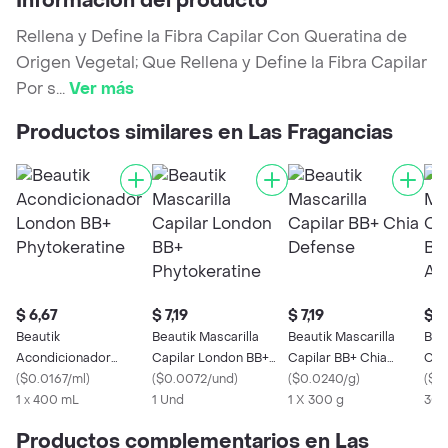
Información del producto
Rellena y Define la Fibra Capilar Con Queratina de
Origen Vegetal; Que Rellena y Define la Fibra Capilar
Por s
...
Ver más
Productos similares en Las Fragancias
$ 6,67
$ 7,19
$ 7,19
$ 7,
Beautik
Beautik Mascarilla
Beautik Mascarilla
Beau
Acondicionador
Capilar London BB+
Capilar BB+ Chia
Cap
London BB+
(
$0.0167/ml
)
Phytokeratine
(
$0.0072/und
)
Defense
(
$0.0240/g
)
Olio
(
$0
Phytokeratine
1 x 400 mL
1 Und
1 X 300 g
300
Productos complementarios en Las