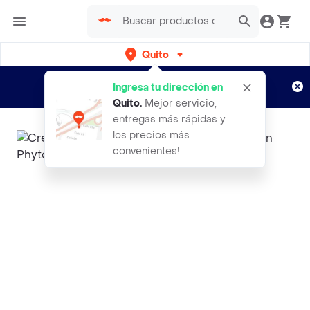
Quito
Regístrate
¿Nuevo en Rappi?
y disfruta de
Ingresa tu dirección en
envíos gratis por semanas
Aplican TyC
Quito
.
Mejor servicio,
entregas más rápidas y
los precios más
convenientes!