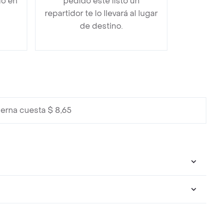
do en
pedido esté listo un
repartidor te lo llevará al lugar
de destino.
berna cuesta $ 8,65