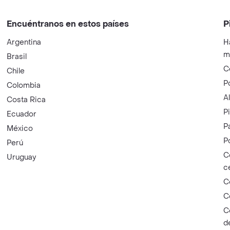
Encuéntranos en estos países
P
Argentina
H
m
Brasil
C
Chile
P
Colombia
A
Costa Rica
P
Ecuador
P
México
P
Perú
C
Uruguay
c
C
C
C
d