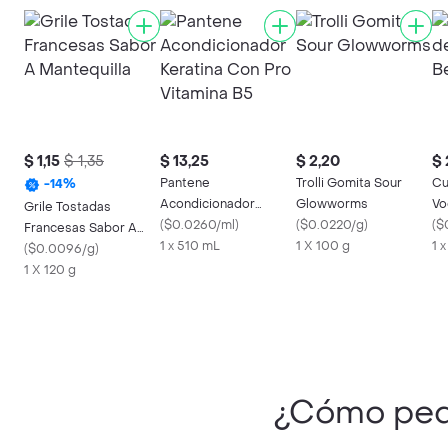
$ 1,15
$ 1,35
$ 13,25
$ 2,20
$ 
Pantene
Trolli Gomita Sour
Cu
-
14
%
Acondicionador
Glowworms
Vo
Grile Tostadas
Keratina Con Pro
(
$0.0260/ml
)
(
$0.0220/g
)
(
$
Francesas Sabor A
Vitamina B5
1 x 510 mL
1 X 100 g
1 x
Mantequilla
(
$0.0096/g
)
1 X 120 g
¿Cómo ped