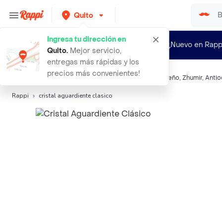
Quito
Ingresa tu dirección en
¿Nuevo en Rapp
Quito
.
Mejor servicio,
entregas más rápidas y los
precios más convenientes!
Búsquedas relacionadas:
Aguardientes
,
Cristal
,
Norteño
,
Zhumir
,
Anti
Rappi
cristal aguardiente clasico