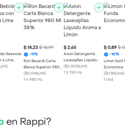
$ 14,23
$ 15,99
$ 2,65
$ 0,89
$ 0,99
ida Gaseosa
Axion Detergente
-
11
%
-
10
%
r a Lima
Lavavajillas Líquido
Ron Bacardi Carta
Limon Sutil Fun
/ml
)
Aroma a Limón
(
$0.0036/ml
)
Blanca Superior 980
Economica
1 X 750 mL
Ml 38%
(
$0.0146/ml
)
(
$0.89/und
)
1 X 980 mL
1 Und
o
en Rappi?