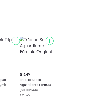
$ 3,49
ipack
Trópico Secco
/ml
)
Aguardiente Fórmula
Original
(
$0.0094/ml
)
1 X 375 mL