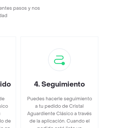
ientes pasos y nos
edad
dido
4
.
Seguimiento
de
Puedes hacerle seguimiento
sico
a tu pedido de Cristal
u
Aguardiente Clásico a través
do de
de la aplicación. Cuando el