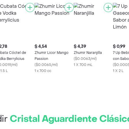
2,78
$ 4,54
$ 4,39
$ 0,99
bata Cóctel de
Zhumir Licor Mango
Zhumir Naranjilla
7 Up Beb
dka Berrylicius
Passion
(
$0.0063/ml
)
con Sabo
0.0019/ml
)
(
$0.0065/ml
)
1 X 700 mL
Limón
(
$0.0005
 1.5 L
1 x 700 cc
1 X 2 L
ir
Cristal Aguardiente Clásic