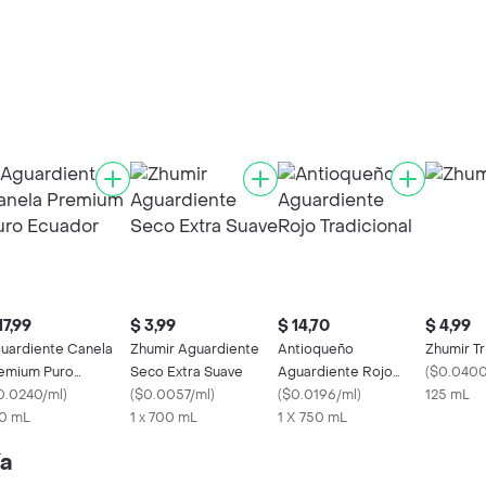
17,99
$ 3,99
$ 14,70
$ 4,99
uardiente Canela
Zhumir Aguardiente
Antioqueño
Zhumir Tr
emium Puro
Seco Extra Suave
Aguardiente Rojo
(
$0.0400
uador
0.0240/ml
)
(
$0.0057/ml
)
Tradicional
(
$0.0196/ml
)
125 mL
0 mL
1 x 700 mL
1 X 750 mL
ía