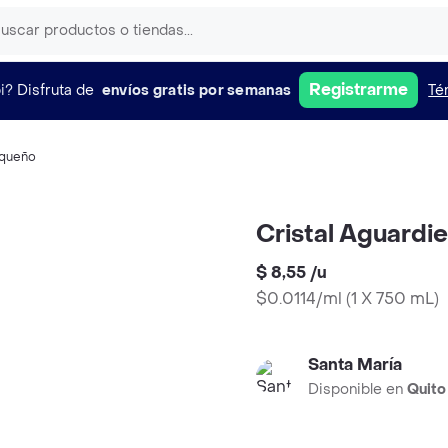
Registrarme
i?
Disfruta de
envíos gratis por semanas
Té
oqueño
Cristal Aguardi
$ 8,55
/
u
$0.0114/ml
(
1 X 750 mL
)
Santa María
Disponible en
Quito