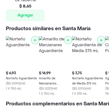
$ 8,65
Agregar
Productos similares en Santa María
$ 6,93
$ 16,99
$ 3,75
$ 
Norteño Aguardiente
Amarillo de
Norteño Aguardiente
Ag
(
$0.0093/ml
)
Manzanares
de Media 375 mL
Pr
1 X 750 mL
Aguardiente
(
$0.0227/ml
)
(
$0.0100/ml
)
Ec
(
$
1 X 750 mL
1 X 375 mL
75
Productos complementarios en Santa Mar