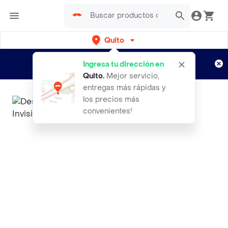
Quito
Regístrate
¿Nuevo en Rappi?
y disfruta de
Ingresa tu dirección en
envíos gratis por semanas
Aplican TyC
Quito
.
Mejor servicio,
entregas más rápidas y
los precios más
convenientes!