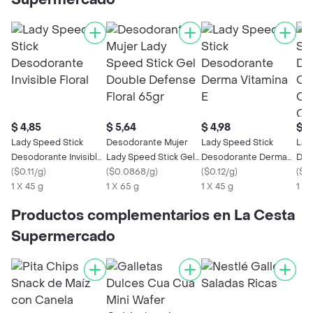
Supermercado
$ 4,85
$ 5,64
$ 4,98
$ 8
Lady Speed Stick
Desodorante Mujer
Lady Speed Stick
Lad
Desodorante Invisible
Lady Speed Stick Gel
Desodorante Derma
Des
Floral
(
$0.11/g
)
Double Defense Floral
(
$0.0868/g
)
Vitamina E
(
$0.12/g
)
Com
(
$0.
1 X 45 g
65gr
1 X 65 g
1 X 45 g
1 X 
Productos complementarios en La Cesta
Supermercado