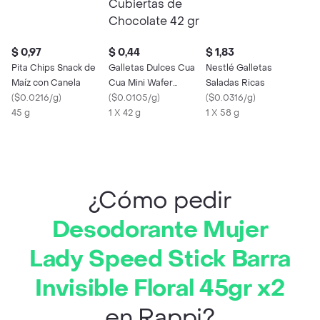
$ 0,97
$ 0,44
$ 1,83
Pita Chips Snack de
Galletas Dulces Cua
Nestlé Galletas
Maíz con Canela
Cua Mini Wafer
Saladas Ricas
(
$0.0216/g
)
Cubiertas de
(
$0.0105/g
)
(
$0.0316/g
)
45 g
Chocolate 42 gr
1 X 42 g
1 X 58 g
¿Cómo pedir
Desodorante Mujer
Lady Speed Stick Barra
Invisible Floral 45gr x2
en Rappi?