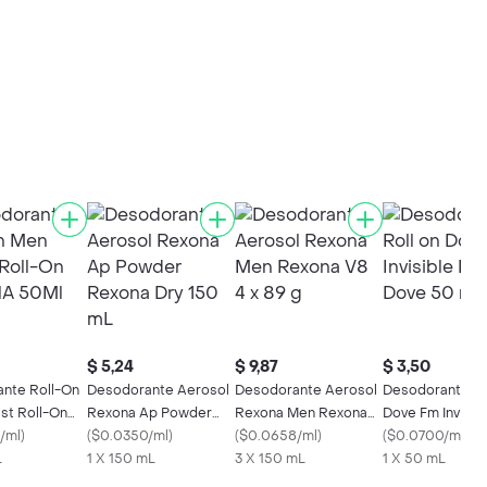
$ 5,24
$ 9,87
$ 3,50
nte Roll-On
Desodorante Aerosol
Desodorante Aerosol
Desodorante Ro
st Roll-On
Rexona Ap Powder
Rexona Men Rexona
Dove Fm Invisibl
50Ml
/ml
)
Rexona Dry 150 mL
(
$0.0350/ml
)
V8 4 x 89 g
(
$0.0658/ml
)
Dove 50 mL
(
$0.0700/ml
)
L
1 X 150 mL
3 X 150 mL
1 X 50 mL