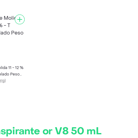
ida 11 - 12 %
elado Peso
0/g
)
nspirante or V8 50 mL