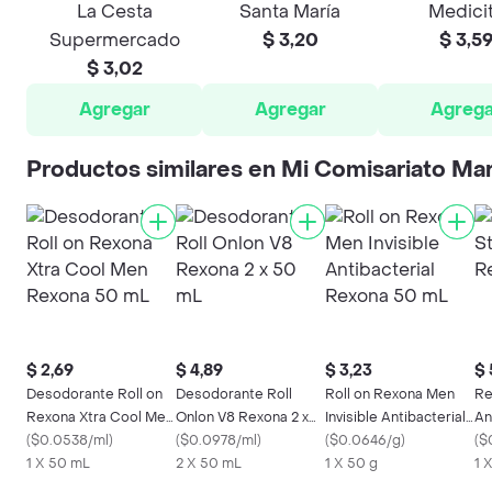
La Cesta
Santa María
Medici
Supermercado
$ 3,20
$ 3,5
$ 3,02
Agregar
Agregar
Agrega
Productos similares en Mi Comisariato Ma
$ 2,69
$ 4,89
$ 3,23
$ 
Desodorante Roll on
Desodorante Roll
Roll on Rexona Men
Re
Rexona Xtra Cool Men
Onlon V8 Rexona 2 x
Invisible Antibacterial
An
Rexona 50 mL
(
$0.0538/ml
)
50 mL
(
$0.0978/ml
)
Rexona 50 mL
(
$0.0646/g
)
g
(
$
1 X 50 mL
2 X 50 mL
1 X 50 g
1 