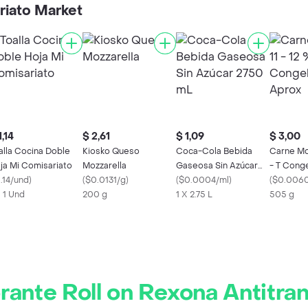
riato Market
1,14
$ 2,61
$ 1,09
$ 3,00
alla Cocina Doble
Kiosko Queso
Coca-Cola Bebida
Carne Mol
ja Mi Comisariato
Mozzarella
Gaseosa Sin Azúcar
- T Cong
.14/und
)
(
$0.0131/g
)
2750 mL
(
$0.0004/ml
)
Aprox
(
$0.006
X 1 Und
200 g
1 X 2.75 L
505 g
ante Roll on Rexona Antitra