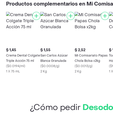
Productos complementarios en Mi Comisa
$ 1,45
$ 1,55
$ 2,52
$ 
Crema Dental Colgate
San Carlos Azúcar
Mi Comisariato Papas
To
Triple Acción 75 ml
Blanca Granulada
Chola Bolsa x2kg
Ho
(
$0.0194/ml
)
(
$0.0008/g
)
(
$0.0013/g
)
(
$1
1 X 75 mL
2 Kg
2 Kg
1 
¿Cómo pedir
Desodor