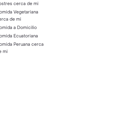
ostres cerca de mi
omida Vegetariana
erca de mi
omida a Domicilio
omida Ecuatoriana
omida Peruana cerca
e mi