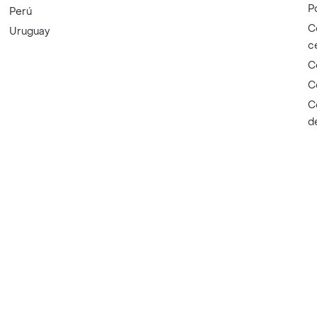
P
Perú
C
Uruguay
c
C
C
C
d