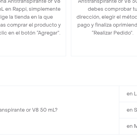
na Antitranspirante or V8
Antitranspirante or V8 
L en Rappi, simplemente
debes comprobar t
lige la tienda en la que
dirección, elegir el méto
as comprar el producto y
pago y finaliza oprimien
clic en el botón “Agregar”.
“Realizar Pedido”.
en 
anspirante or V8 50 mL?
en S
en M