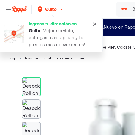
Quito
Ingresa tu dirección en
¿Nuevo en Rapp
Quito
.
Mejor servicio,
entregas más rápidas y los
precios más convenientes!
Búsquedas relacionadas:
Desodorantes
,
Rexona
,
Dove Men
,
Colgate
,
Rappi
desodorante roll on rexona antitran