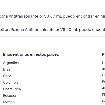
xona Antitranspirante or V8 50 mL puedo encontrar en M
l on Rexona Antitranspirante or V8 50 mL puedo encont
Encuéntranos en estos países
P
Argentina
H
m
Brasil
C
Chile
P
Colombia
A
Costa Rica
P
Ecuador
P
México