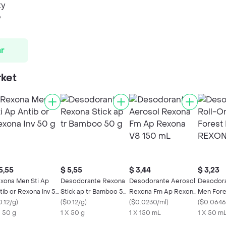
ty
9
r
rket
5,55
$ 5,55
$ 3,44
$ 3,23
xona Men Sti Ap
Desodorante Rexona
Desodorante Aerosol
Desodora
tib or Rexona Inv 50
Stick ap tr Bamboo 50
Rexona Fm Ap Rexona
Men Fore
0.12/g
)
g
(
$0.12/g
)
V8 150 mL
(
$0.0230/ml
)
REXONA 
(
$0.0646
X 50 g
1 X 50 g
1 X 150 mL
1 X 50 m