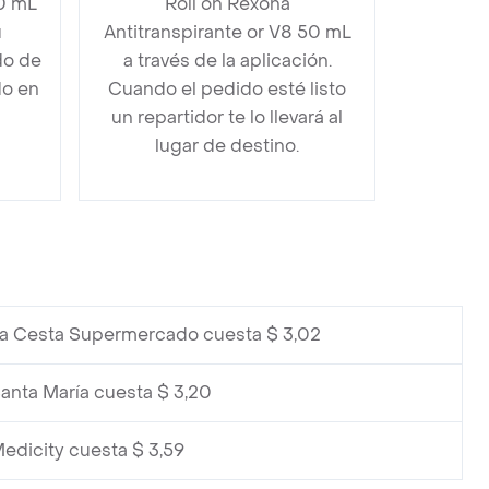
50 mL
Roll on Rexona
u
Antitranspirante or V8 50 mL
do de
a través de la aplicación.
do en
Cuando el pedido esté listo
un repartidor te lo llevará al
lugar de destino.
La Cesta Supermercado cuesta $ 3,02
anta María cuesta $ 3,20
edicity cuesta $ 3,59