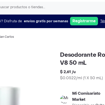
Registrarme
i?
Disfruta de
envíos gratis por semanas
Té
San Carlos
Desodorante Rol
V8 50 mL
$ 2,61
/
u
$0.0522/ml
(
1 X 50 mL
)
Mi Comisariato
Market