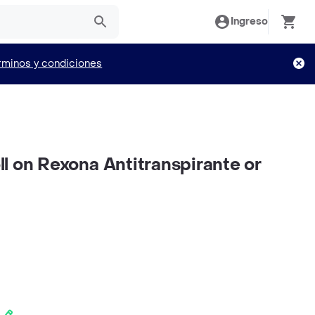
Ingreso
rminos y condiciones
l on Rexona Antitranspirante or