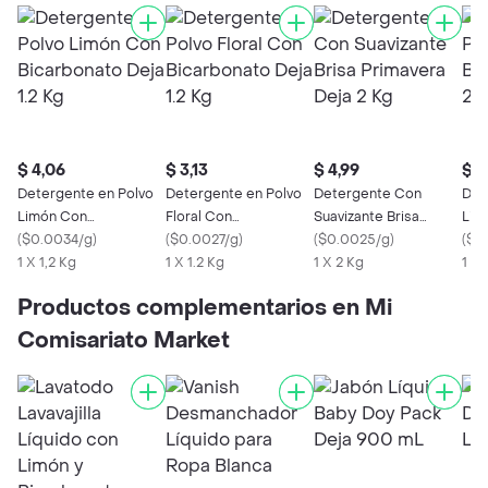
$ 4,06
$ 3,13
$ 4,99
$ 6
Detergente en Polvo
Detergente en Polvo
Detergente Con
Det
Limón Con
Floral Con
Suavizante Brisa
Lim
Bicarbonato Deja 1.2
(
$0.0034/g
)
Bicarbonato Deja 1.2
(
$0.0027/g
)
Primavera Deja 2 Kg
(
$0.0025/g
)
Dej
(
$0
Kg
1 X 1,2 Kg
Kg
1 X 1.2 Kg
1 X 2 Kg
1 X 
Productos complementarios en Mi
Comisariato Market