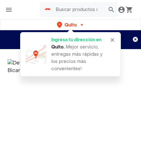
Quito
Regístrate
¿Nuevo en Rappi?
y disfruta de
Ingresa tu dirección en
envíos gratis por semanas
Aplican TyC
Quito
.
Mejor servicio,
entregas más rápidas y
los precios más
convenientes!