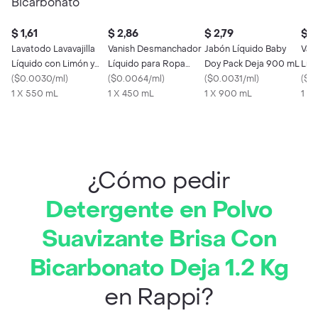
$ 1,61
$ 2,86
$ 2,79
$ 2
Lavatodo Lavavajilla
Vanish Desmanchador
Jabón Líquido Baby
Van
Líquido con Limón y
Líquido para Ropa
Doy Pack Deja 900 mL
Líq
Bicarbonato
(
$0.0030/ml
)
Blanca
(
$0.0064/ml
)
(
$0.0031/ml
)
(
$0
1 X 550 mL
1 X 450 mL
1 X 900 mL
1 X
¿Cómo pedir
Detergente en Polvo
Suavizante Brisa Con
Bicarbonato Deja 1.2 Kg
en Rappi?